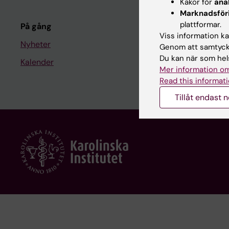
Kakor för
ana
Kurs- och 
Marknadsför
plattformar.
På gång
Student på 
Viss information kan
Nyheter
Genom att samtycka
Du kan när som hels
Kalender
Medarbeta
Mer information om
Medarbetar
Read this informati
Tillåt endast 