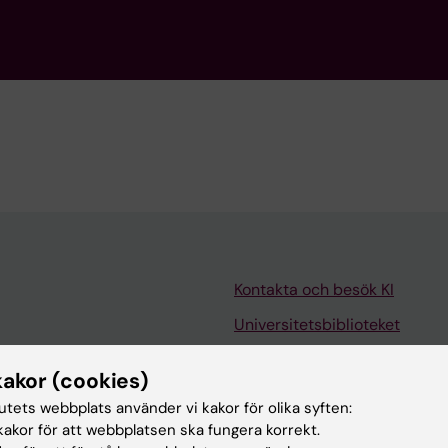
Kontakta och besök KI
Universitetsbiblioteket
Stöd forskning och utbildning
kakor (cookies)
Jobba på KI
tutets webbplats använder vi kakor för olika syften:
len
Karolinska Institutet Innovati
akor för att webbplatsen ska fungera korrekt.