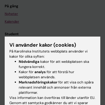
På gång
Nyheter
Kalender
Student
Ladok
Vi använder kakor (cookies)
Canvas
På Karolinska Institutets webbplats använder vi
kakor för olika syften:
Schema
Nödvändiga
kakor för att webbplatsen ska
Studentmejlen
fungera korrekt.
Kakor för
analys
för att förstå hur
Kurs- och programwebbar
webbplatsen används.
Student på KI
Marknadsföringskakor
för att visa och spåra
relevant innehåll och annonser från externa
plattformar.
Medarbetare
Viss information kan överföras till länder utanför EU.
Genom att samtycka godkänner du att vi sparar
Medarbetarportalen