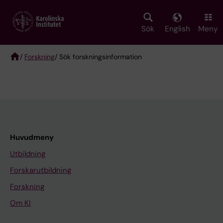
Skip
to
main
Sök
English
Meny
content
/
Forskning
/ Sök forskningsinformation
Breadcrumb
Huvudmeny
Utbildning
Forskarutbildning
Forskning
Om KI