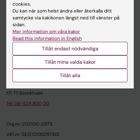
cookies.
Du kan när som helst ändra eller återkalla ditt
Kontakta och besök KI
samtycke via kakikonen längst ned till vänster på
sidan.
Universitetsbiblioteket
Mer information om våra kakor
Stöd forskning och utbildning
Read this information in English
Jobba på KI
Tillåt endast nödvändiga
Karolinska Institutet Innovation
Tillåt mina valda kakor
Kontakta presstjänsten
Tillåt alla
Karolinska Institutet
171 77 Stockholm
Tel: 08-524 800 00
Org.nr: 202100-2973
VAT.nr: SE202100297301