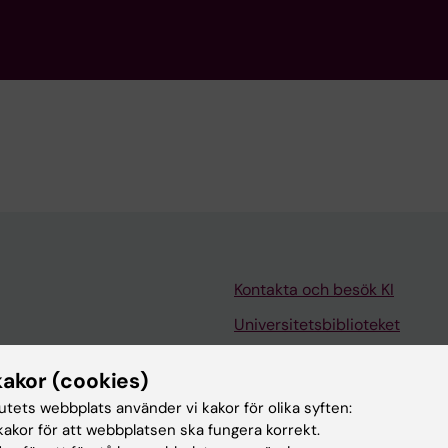
Kontakta och besök KI
Universitetsbiblioteket
Stöd forskning och utbildning
kakor (cookies)
Jobba på KI
tutets webbplats använder vi kakor för olika syften:
len
Karolinska Institutet Innovati
akor för att webbplatsen ska fungera korrekt.