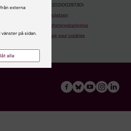
VAT.nr: SE202100297301
 från externa
Om webbplatsen
Tillgänglighetsredogörelse
l vänster på sidan.
Manage your cookies
llåt alla