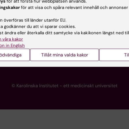
lys
för att förstå hur webbplatsen används.
programwebbar
Kontakta presstjänsten
ingskakor
för att visa och spåra relevant innehåll och annonser
KI
 överföras till länder utanför EU.
 godkänner du att vi sparar cookies.
t ändra eller återkalla ditt samtycke via kakikonen längst ned til
re
 våra kakor
portalen
on in English
nödvändiga
Tillåt mina valda kakor
Ti
© Karolinska Institutet - ett medicinskt universitet