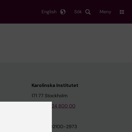
English
Sök
Meny
Karolinska Institutet
171 77 Stockholm
Tel: 08-524 800 00
on
Org.nr: 202100-2973