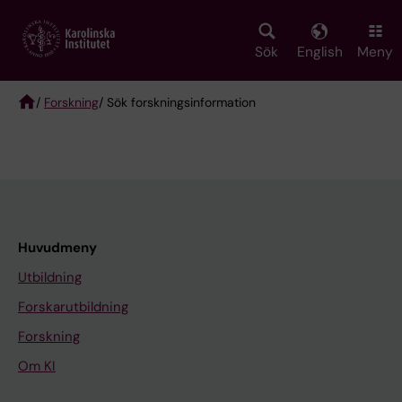
Skip
to
main
Sök
English
Meny
content
/
Forskning
/ Sök forskningsinformation
Breadcrumb
Huvudmeny
Utbildning
Forskarutbildning
Forskning
Om KI