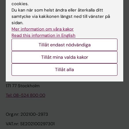
cookies.
Du kan när som helst ändra eller återkalla ditt
Kontakta och besök KI
samtycke via kakikonen längst ned till vänster på
sidan.
Universitetsbiblioteket
Mer information om våra kakor
Stöd forskning och utbildning
Read this information in English
Jobba på KI
Tillåt endast nödvändiga
Karolinska Institutet Innovation
Tillåt mina valda kakor
Kontakta presstjänsten
Tillåt alla
Karolinska Institutet
171 77 Stockholm
Tel: 08-524 800 00
Org.nr: 202100-2973
VAT.nr: SE202100297301