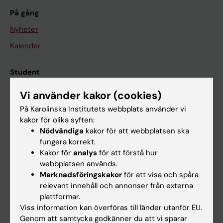
På gång
Nyheter
Kalender
Student
Ladok
Vi använder kakor (cookies)
Canvas
På Karolinska Institutets webbplats använder vi
kakor för olika syften:
Schema
Nödvändiga
kakor för att webbplatsen ska
Studentmejlen
fungera korrekt.
Kakor för
analys
för att förstå hur
Kurs- och programwebbar
webbplatsen används.
Student på KI
Marknadsföringskakor
för att visa och spåra
relevant innehåll och annonser från externa
plattformar.
Medarbetare
Viss information kan överföras till länder utanför EU.
Genom att samtycka godkänner du att vi sparar
Medarbetarportalen