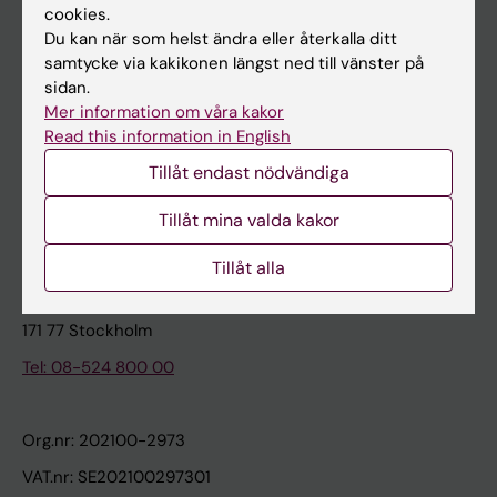
cookies.
Du kan när som helst ändra eller återkalla ditt
Kontakta och besök KI
samtycke via kakikonen längst ned till vänster på
sidan.
Universitetsbiblioteket
Mer information om våra kakor
Stöd forskning och utbildning
Read this information in English
Jobba på KI
Tillåt endast nödvändiga
Karolinska Institutet Innovation
Tillåt mina valda kakor
Kontakta presstjänsten
Tillåt alla
Karolinska Institutet
171 77 Stockholm
Tel: 08-524 800 00
Org.nr: 202100-2973
VAT.nr: SE202100297301