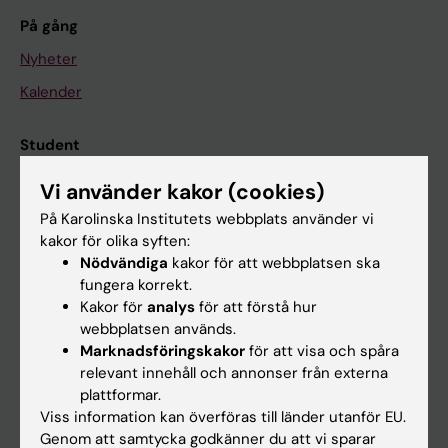
På gång
Nyheter
Kalender
Student
Ladok
Vi använder kakor (cookies)
Canvas
På Karolinska Institutets webbplats använder vi
kakor för olika syften:
Schema
Nödvändiga
kakor för att webbplatsen ska
Studentmejlen
fungera korrekt.
Kakor för
analys
för att förstå hur
Kurs- och programwebbar
webbplatsen används.
Student på KI
Marknadsföringskakor
för att visa och spåra
relevant innehåll och annonser från externa
plattformar.
Medarbetare
Viss information kan överföras till länder utanför EU.
Genom att samtycka godkänner du att vi sparar
Medarbetarportalen