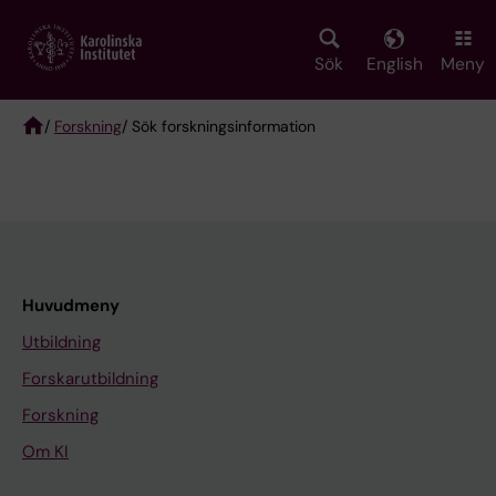
Skip
to
main
Sök
English
Meny
content
/
Forskning
/ Sök forskningsinformation
Breadcrumb
Huvudmeny
Utbildning
Forskarutbildning
Forskning
Om KI