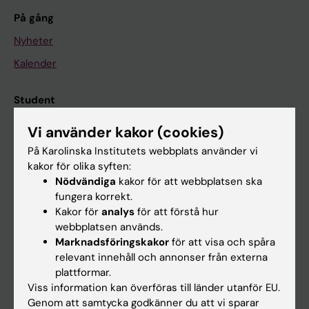
På gång
Nyheter
Kalender
Student
Ladok
Vi använder kakor (cookies)
Canvas
På Karolinska Institutets webbplats använder vi
kakor för olika syften:
Schema
Nödvändiga
kakor för att webbplatsen ska
Studentmejlen
fungera korrekt.
Kakor för
analys
för att förstå hur
Kurs- och programwebbar
webbplatsen används.
Student på KI
Marknadsföringskakor
för att visa och spåra
relevant innehåll och annonser från externa
plattformar.
Medarbetare
Viss information kan överföras till länder utanför EU.
Genom att samtycka godkänner du att vi sparar
Medarbetarportalen