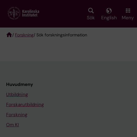
Skip
to
main
Sök
English
Meny
content
/
Forskning
/ Sök forskningsinformation
Breadcrumb
Huvudmeny
Utbildning
Forskarutbildning
Forskning
Om KI