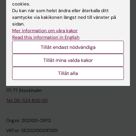
cookies.
Du kan när som helst ändra eller återkalla ditt
Kontakta och besök KI
samtycke via kakikonen längst ned till vänster på
sidan.
Universitetsbiblioteket
Mer information om våra kakor
Stöd forskning och utbildning
Read this information in English
Jobba på KI
Tillåt endast nödvändiga
Karolinska Institutet Innovation
Tillåt mina valda kakor
Kontakta presstjänsten
Tillåt alla
Karolinska Institutet
171 77 Stockholm
Tel: 08-524 800 00
Org.nr: 202100-2973
VAT.nr: SE202100297301