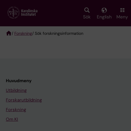
Skip
to
main
Sök
English
Meny
content
/
Forskning
/ Sök forskningsinformation
Breadcrumb
Huvudmeny
Utbildning
Forskarutbildning
Forskning
Om KI