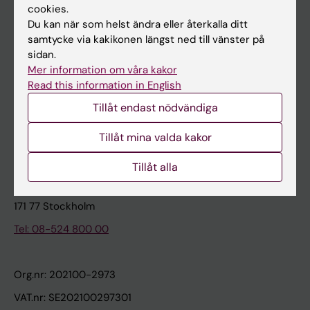
cookies.
Du kan när som helst ändra eller återkalla ditt
Kontakta och besök KI
samtycke via kakikonen längst ned till vänster på
sidan.
Universitetsbiblioteket
Mer information om våra kakor
Stöd forskning och utbildning
Read this information in English
Jobba på KI
Tillåt endast nödvändiga
Karolinska Institutet Innovation
Tillåt mina valda kakor
Kontakta presstjänsten
Tillåt alla
Karolinska Institutet
171 77 Stockholm
Tel: 08-524 800 00
Org.nr: 202100-2973
VAT.nr: SE202100297301