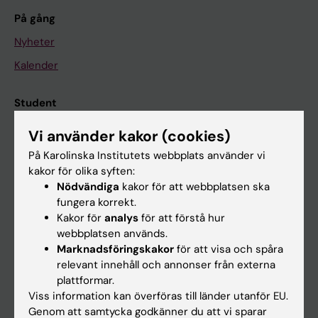
På gång
Nyheter
Kalender
Student
Ladok
Vi använder kakor (cookies)
Canvas
På Karolinska Institutets webbplats använder vi
kakor för olika syften:
Schema
Nödvändiga
kakor för att webbplatsen ska
Studentmejlen
fungera korrekt.
Kakor för
analys
för att förstå hur
Kurs- och programwebbar
webbplatsen används.
Student på KI
Marknadsföringskakor
för att visa och spåra
relevant innehåll och annonser från externa
plattformar.
Medarbetare
Viss information kan överföras till länder utanför EU.
Genom att samtycka godkänner du att vi sparar
Medarbetarportalen