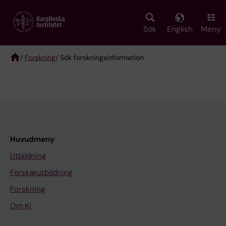
Skip
to
main
Sök
English
Meny
content
/
Forskning
/ Sök forskningsinformation
Breadcrumb
Huvudmeny
Utbildning
Forskarutbildning
Forskning
Om KI