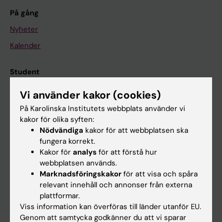
På gång
Nyheter
Kalender
Student
Ladok
Vi använder kakor (cookies)
Canvas
På Karolinska Institutets webbplats använder vi
kakor för olika syften:
Schema
Nödvändiga
kakor för att webbplatsen ska
Studentmejlen
fungera korrekt.
Kakor för
analys
för att förstå hur
Kurs- och programwebbar
webbplatsen används.
Student på KI
Marknadsföringskakor
för att visa och spåra
relevant innehåll och annonser från externa
plattformar.
Medarbetare
Viss information kan överföras till länder utanför EU.
Genom att samtycka godkänner du att vi sparar
Medarbetarportalen