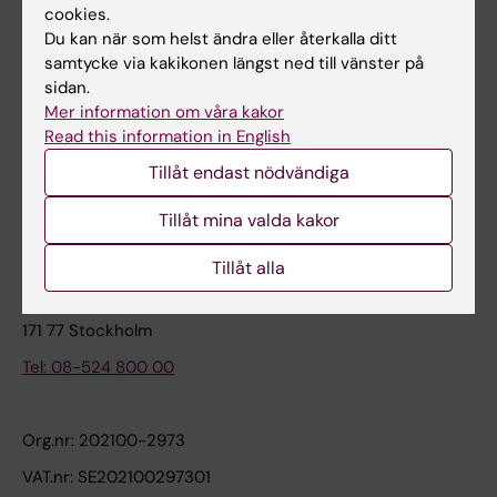
cookies.
Du kan när som helst ändra eller återkalla ditt
Kontakta och besök KI
samtycke via kakikonen längst ned till vänster på
sidan.
Universitetsbiblioteket
Mer information om våra kakor
Stöd forskning och utbildning
Read this information in English
Jobba på KI
Tillåt endast nödvändiga
Karolinska Institutet Innovation
Tillåt mina valda kakor
Kontakta presstjänsten
Tillåt alla
Karolinska Institutet
171 77 Stockholm
Tel: 08-524 800 00
Org.nr: 202100-2973
VAT.nr: SE202100297301