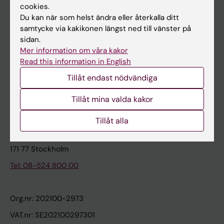
cookies.
Du kan när som helst ändra eller återkalla ditt
Kontakta och besök KI
samtycke via kakikonen längst ned till vänster på
sidan.
Universitetsbiblioteket
Mer information om våra kakor
Stöd forskning och utbildning
Read this information in English
Jobba på KI
Tillåt endast nödvändiga
Karolinska Institutet Innovation
Tillåt mina valda kakor
Kontakta presstjänsten
Tillåt alla
Karolinska Institutet
171 77 Stockholm
Tel: 08-524 800 00
Org.nr: 202100-2973
VAT.nr: SE202100297301