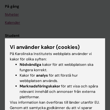
På gång
Nyheter
Kalender
Student
Ladok
Vi använder kakor (cookies)
Canvas
På Karolinska Institutets webbplats använder vi
kakor för olika syften:
Schema
Nödvändiga
kakor för att webbplatsen ska
Studentmejlen
fungera korrekt.
Kakor för
analys
för att förstå hur
Kurs- och programwebbar
webbplatsen används.
Student på KI
Marknadsföringskakor
för att visa och spåra
relevant innehåll och annonser från externa
plattformar.
Medarbetare
Viss information kan överföras till länder utanför EU.
Genom att samtycka godkänner du att vi sparar
Medarbetarportalen