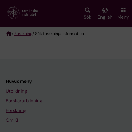
Skip
to
main
Sök
English
Meny
content
/
Forskning
/ Sök forskningsinformation
Breadcrumb
Huvudmeny
Utbildning
Forskarutbildning
Forskning
Om KI