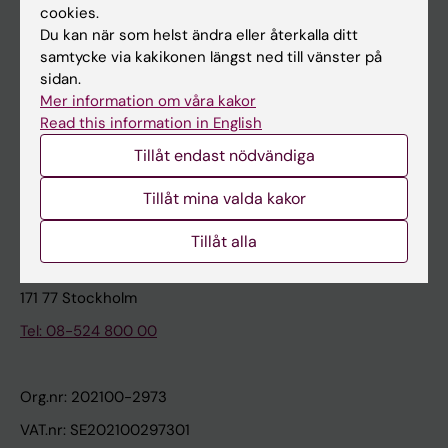
cookies.
Du kan när som helst ändra eller återkalla ditt
Kontakta och besök KI
samtycke via kakikonen längst ned till vänster på
sidan.
Universitetsbiblioteket
Mer information om våra kakor
Stöd forskning och utbildning
Read this information in English
Jobba på KI
Tillåt endast nödvändiga
Karolinska Institutet Innovation
Tillåt mina valda kakor
Kontakta presstjänsten
Tillåt alla
Karolinska Institutet
171 77 Stockholm
Tel: 08-524 800 00
Org.nr: 202100-2973
VAT.nr: SE202100297301