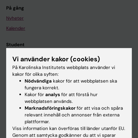
På gång
Nyheter
Kalender
Student
Ladok
Vi använder kakor (cookies)
Canvas
På Karolinska Institutets webbplats använder vi
kakor för olika syften:
Schema
Nödvändiga
kakor för att webbplatsen ska
Studentmejlen
fungera korrekt.
Kakor för
analys
för att förstå hur
Kurs- och programwebbar
webbplatsen används.
Student på KI
Marknadsföringskakor
för att visa och spåra
relevant innehåll och annonser från externa
plattformar.
Medarbetare
Viss information kan överföras till länder utanför EU.
Genom att samtycka godkänner du att vi sparar
Medarbetarportalen