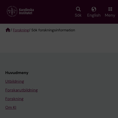
Skip
to
main
Sök
English
Meny
content
/
Forskning
/ Sök forskningsinformation
Breadcrumb
Huvudmeny
Utbildning
Forskarutbildning
Forskning
Om KI