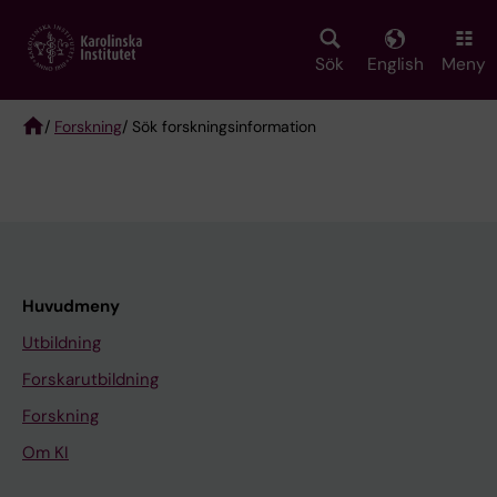
Skip
to
main
Sök
English
Meny
content
/
Forskning
/ Sök forskningsinformation
Breadcrumb
Huvudmeny
Utbildning
Forskarutbildning
Forskning
Om KI