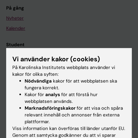
På gång
Nyheter
Kalender
Student
Ladok
Vi använder kakor (cookies)
Canvas
På Karolinska Institutets webbplats använder vi
kakor för olika syften:
Schema
Nödvändiga
kakor för att webbplatsen ska
Studentmejlen
fungera korrekt.
Kakor för
analys
för att förstå hur
Kurs- och programwebbar
webbplatsen används.
Student på KI
Marknadsföringskakor
för att visa och spåra
relevant innehåll och annonser från externa
plattformar.
Medarbetare
Viss information kan överföras till länder utanför EU.
Genom att samtycka godkänner du att vi sparar
Medarbetarportalen