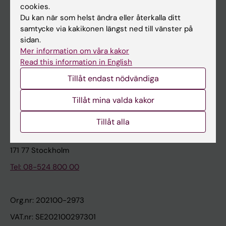
cookies.
Du kan när som helst ändra eller återkalla ditt
Kontakta och besök KI
samtycke via kakikonen längst ned till vänster på
sidan.
Universitetsbiblioteket
Mer information om våra kakor
Stöd forskning och utbildning
Read this information in English
Jobba på KI
Tillåt endast nödvändiga
Karolinska Institutet Innovation
Tillåt mina valda kakor
Kontakta presstjänsten
Tillåt alla
Karolinska Institutet
171 77 Stockholm
Tel: 08-524 800 00
Org.nr: 202100-2973
VAT.nr: SE202100297301