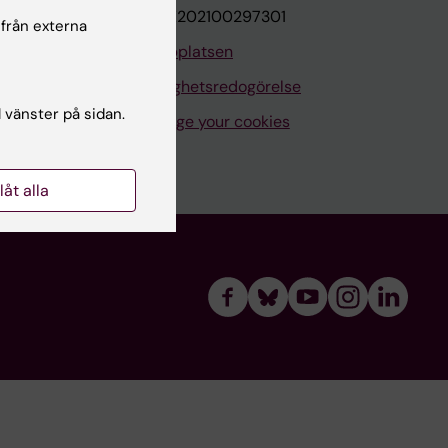
VAT.nr: SE202100297301
 från externa
Om webbplatsen
Tillgänglighetsredogörelse
l vänster på sidan.
Manage your cookies
llåt alla