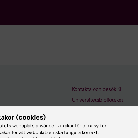
Kontakta och besök KI
Universitetsbiblioteket
Stöd forskning och utbildning
kakor (cookies)
Jobba på KI
tutets webbplats använder vi kakor för olika syften:
len
Karolinska Institutet Innovati
akor för att webbplatsen ska fungera korrekt.