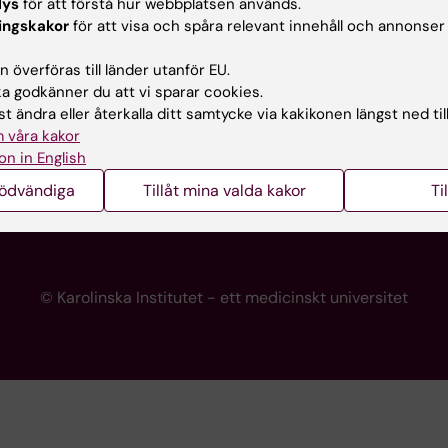
lys
för att förstå hur webbplatsen används.
programwebbar
Kontakta presstjänsten
ingskakor
för att visa och spåra relevant innehåll och annonser
KI
 överföras till länder utanför EU.
 godkänner du att vi sparar cookies.
t ändra eller återkalla ditt samtycke via kakikonen längst ned til
re
 våra kakor
portalen
on in English
nödvändiga
Tillåt mina valda kakor
Ti
© Karolinska Institutet - ett medicinskt universitet