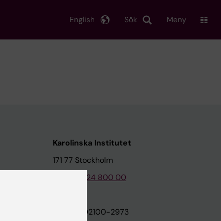
English
Sök
Meny
Karolinska Institutet
171 77 Stockholm
Tel: 08-524 800 00
on
Org.nr: 202100-2973