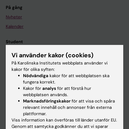
På gång
Nyheter
Kalender
Student
Ladok
Vi använder kakor (cookies)
Canvas
På Karolinska Institutets webbplats använder vi
kakor för olika syften:
Schema
Nödvändiga
kakor för att webbplatsen ska
Studentmejlen
fungera korrekt.
Kakor för
analys
för att förstå hur
Kurs- och programwebbar
webbplatsen används.
Student på KI
Marknadsföringskakor
för att visa och spåra
relevant innehåll och annonser från externa
plattformar.
Medarbetare
Viss information kan överföras till länder utanför EU.
Genom att samtycka godkänner du att vi sparar
Medarbetarportalen