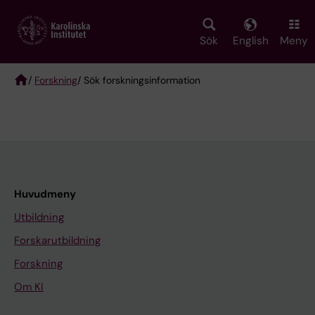
Skip
to
main
Sök
English
Meny
content
/
Forskning
/ Sök forskningsinformation
Breadcrumb
Huvudmeny
Utbildning
Forskarutbildning
Forskning
Om KI