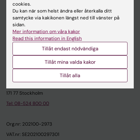
cookies.
Du kan när som helst ändra eller återkalla ditt
Kontakta och besök KI
samtycke via kakikonen längst ned till vänster på
sidan.
Universitetsbiblioteket
Mer information om våra kakor
Stöd forskning och utbildning
Read this information in English
Jobba på KI
Tillåt endast nödvändiga
Karolinska Institutet Innovation
Tillåt mina valda kakor
Kontakta presstjänsten
Tillåt alla
Karolinska Institutet
171 77 Stockholm
Tel: 08-524 800 00
Org.nr: 202100-2973
VAT.nr: SE202100297301