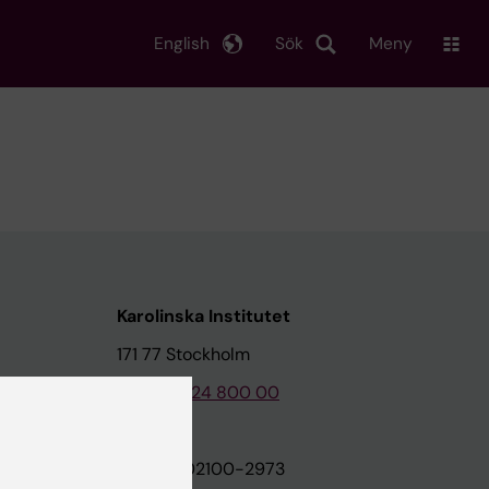
English
Sök
Meny
Karolinska Institutet
171 77 Stockholm
Tel: 08-524 800 00
on
Org.nr: 202100-2973