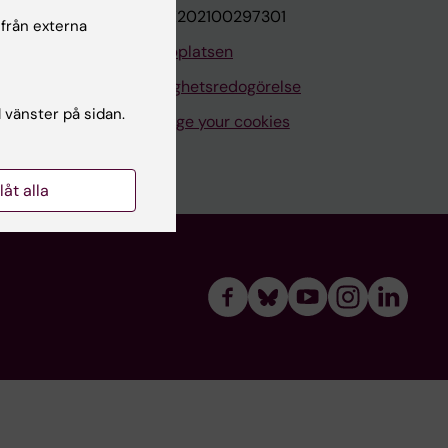
VAT.nr: SE202100297301
 från externa
Om webbplatsen
Tillgänglighetsredogörelse
l vänster på sidan.
Manage your cookies
llåt alla