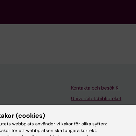
Kontakta och besök KI
Universitetsbiblioteket
Stöd forskning och utbildning
kakor (cookies)
Jobba på KI
tutets webbplats använder vi kakor för olika syften:
len
Karolinska Institutet Innovati
akor för att webbplatsen ska fungera korrekt.