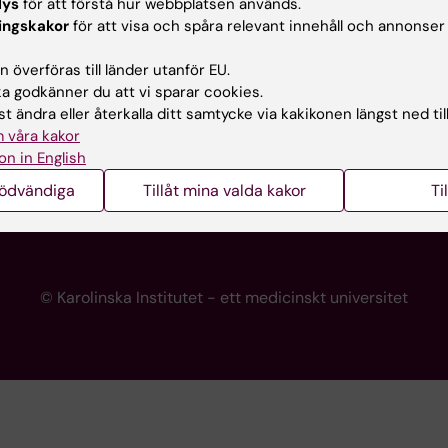
lys
för att förstå hur webbplatsen används.
programwebbar
Kontakta presstjänsten
ingskakor
för att visa och spåra relevant innehåll och annonser
KI
 överföras till länder utanför EU.
 godkänner du att vi sparar cookies.
t ändra eller återkalla ditt samtycke via kakikonen längst ned til
re
 våra kakor
portalen
on in English
nödvändiga
Tillåt mina valda kakor
Ti
© Karolinska Institutet - ett medicinskt universitet