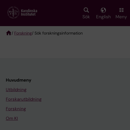
Skip
to
main
Sök
English
Meny
content
/
Forskning
/ Sök forskningsinformation
Breadcrumb
Huvudmeny
Utbildning
Forskarutbildning
Forskning
Om KI