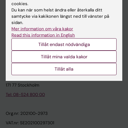
cookies.
Du kan när som helst ändra eller återkalla ditt
Kontakta och besök KI
samtycke via kakikonen längst ned till vänster på
sidan.
Universitetsbiblioteket
Mer information om våra kakor
Stöd forskning och utbildning
Read this information in English
Jobba på KI
Tillåt endast nödvändiga
Karolinska Institutet Innovation
Tillåt mina valda kakor
Kontakta presstjänsten
Tillåt alla
Karolinska Institutet
171 77 Stockholm
Tel: 08-524 800 00
Org.nr: 202100-2973
VAT.nr: SE202100297301