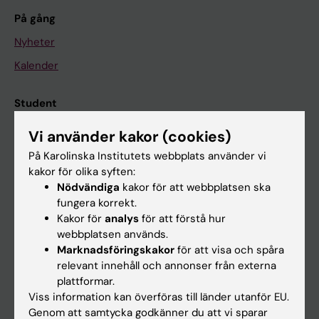
På gång
Nyheter
Kalender
Student
Ladok
Vi använder kakor (cookies)
Canvas
På Karolinska Institutets webbplats använder vi
kakor för olika syften:
Schema
Nödvändiga
kakor för att webbplatsen ska
Studentmejlen
fungera korrekt.
Kakor för
analys
för att förstå hur
Kurs- och programwebbar
webbplatsen används.
Student på KI
Marknadsföringskakor
för att visa och spåra
relevant innehåll och annonser från externa
plattformar.
Medarbetare
Viss information kan överföras till länder utanför EU.
Genom att samtycka godkänner du att vi sparar
Medarbetarportalen