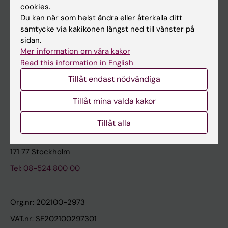
cookies.
Du kan när som helst ändra eller återkalla ditt
Kontakta och besök KI
samtycke via kakikonen längst ned till vänster på
sidan.
Universitetsbiblioteket
Mer information om våra kakor
Stöd forskning och utbildning
Read this information in English
Jobba på KI
Tillåt endast nödvändiga
Karolinska Institutet Innovation
Tillåt mina valda kakor
Kontakta presstjänsten
Tillåt alla
Karolinska Institutet
171 77 Stockholm
Tel: 08-524 800 00
Org.nr: 202100-2973
VAT.nr: SE202100297301