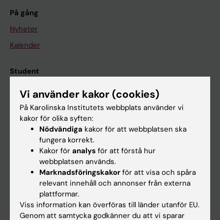
På gång
Nyheter
Kalender
Student
Ladok
Vi använder kakor (cookies)
Canvas
På Karolinska Institutets webbplats använder vi
kakor för olika syften:
Schema
Nödvändiga
kakor för att webbplatsen ska
Studentmejlen
fungera korrekt.
Kakor för
analys
för att förstå hur
Kurs- och programwebbar
webbplatsen används.
Student på KI
Marknadsföringskakor
för att visa och spåra
relevant innehåll och annonser från externa
plattformar.
Medarbetare
Viss information kan överföras till länder utanför EU.
Genom att samtycka godkänner du att vi sparar
Medarbetarportalen