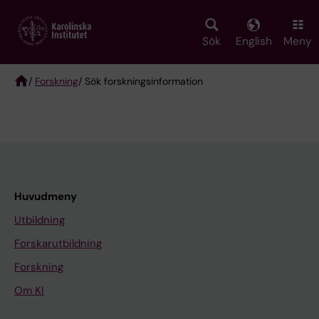
Skip
to
main
Sök
English
Meny
content
/
Forskning
/ Sök forskningsinformation
Breadcrumb
Huvudmeny
Utbildning
Forskarutbildning
Forskning
Om KI