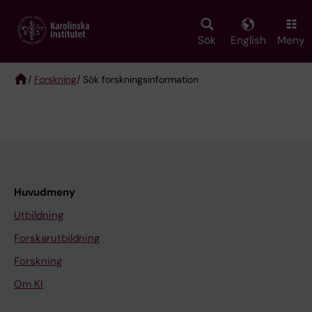
Skip
to
main
Sök
English
Meny
content
/
Forskning
/ Sök forskningsinformation
Breadcrumb
Huvudmeny
Utbildning
Forskarutbildning
Forskning
Om KI