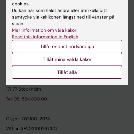
cookies.
Du kan när som helst ändra eller återkalla ditt
Kontakta och besök KI
samtycke via kakikonen längst ned till vänster på
sidan.
Universitetsbiblioteket
Mer information om våra kakor
Stöd forskning och utbildning
Read this information in English
Jobba på KI
Tillåt endast nödvändiga
Karolinska Institutet Innovation
Tillåt mina valda kakor
Kontakta presstjänsten
Tillåt alla
Karolinska Institutet
171 77 Stockholm
Tel: 08-524 800 00
Org.nr: 202100-2973
VAT.nr: SE202100297301