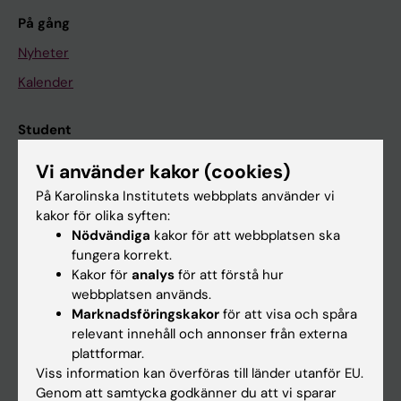
På gång
Nyheter
Kalender
Student
Ladok
Vi använder kakor (cookies)
Canvas
På Karolinska Institutets webbplats använder vi
kakor för olika syften:
Schema
Nödvändiga
kakor för att webbplatsen ska
Studentmejlen
fungera korrekt.
Kakor för
analys
för att förstå hur
Kurs- och programwebbar
webbplatsen används.
Student på KI
Marknadsföringskakor
för att visa och spåra
relevant innehåll och annonser från externa
plattformar.
Medarbetare
Viss information kan överföras till länder utanför EU.
Genom att samtycka godkänner du att vi sparar
Medarbetarportalen