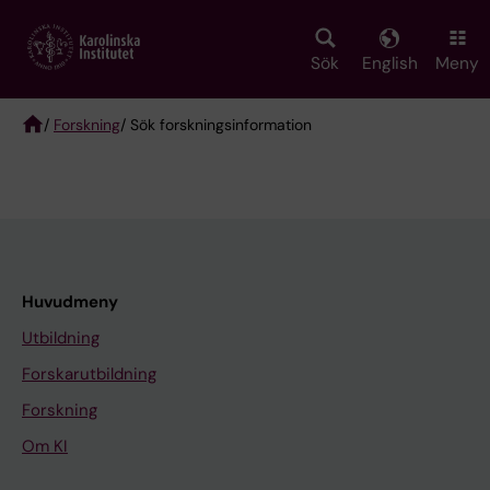
Skip
to
main
Sök
English
Meny
content
/
Forskning
/ Sök forskningsinformation
Breadcrumb
Huvudmeny
Utbildning
Forskarutbildning
Forskning
Om KI