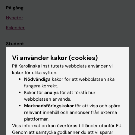
På gång
Nyheter
Kalender
Student
Ladok
Vi använder kakor (cookies)
Canvas
På Karolinska Institutets webbplats använder vi
kakor för olika syften:
Schema
Nödvändiga
kakor för att webbplatsen ska
Studentmejlen
fungera korrekt.
Kakor för
analys
för att förstå hur
Kurs- och programwebbar
webbplatsen används.
Student på KI
Marknadsföringskakor
för att visa och spåra
relevant innehåll och annonser från externa
plattformar.
Medarbetare
Viss information kan överföras till länder utanför EU.
Genom att samtycka godkänner du att vi sparar
Medarbetarportalen