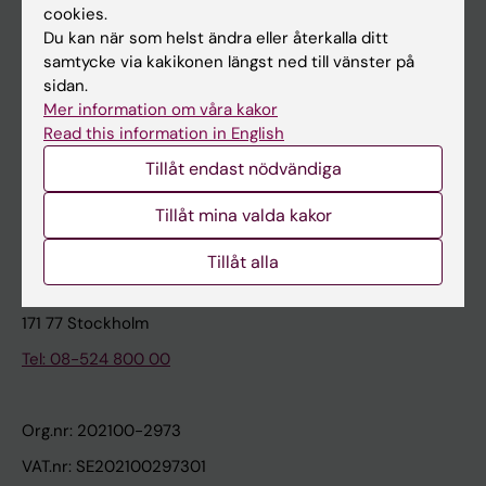
cookies.
Du kan när som helst ändra eller återkalla ditt
Kontakta och besök KI
samtycke via kakikonen längst ned till vänster på
sidan.
Universitetsbiblioteket
Mer information om våra kakor
Stöd forskning och utbildning
Read this information in English
Jobba på KI
Tillåt endast nödvändiga
Karolinska Institutet Innovation
Tillåt mina valda kakor
Kontakta presstjänsten
Tillåt alla
Karolinska Institutet
171 77 Stockholm
Tel: 08-524 800 00
Org.nr: 202100-2973
VAT.nr: SE202100297301