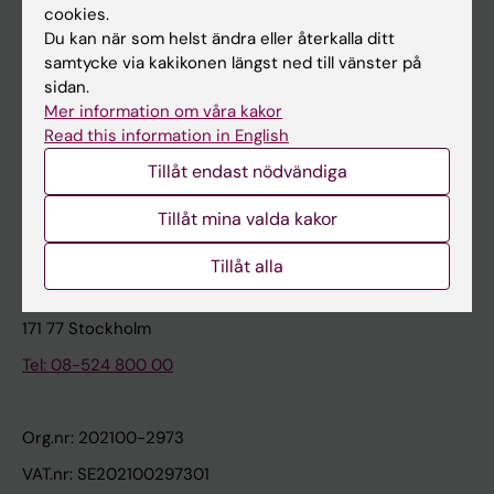
cookies.
Du kan när som helst ändra eller återkalla ditt
Kontakta och besök KI
samtycke via kakikonen längst ned till vänster på
sidan.
Universitetsbiblioteket
Mer information om våra kakor
Stöd forskning och utbildning
Read this information in English
Jobba på KI
Tillåt endast nödvändiga
Karolinska Institutet Innovation
Tillåt mina valda kakor
Kontakta presstjänsten
Tillåt alla
Karolinska Institutet
171 77 Stockholm
Tel: 08-524 800 00
Org.nr: 202100-2973
VAT.nr: SE202100297301