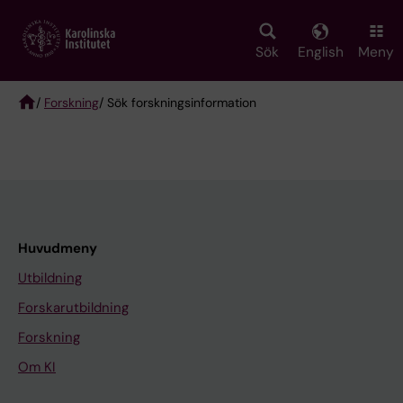
Skip
to
main
Sök
English
Meny
content
/
Forskning
/ Sök forskningsinformation
Breadcrumb
Huvudmeny
Utbildning
Forskarutbildning
Forskning
Om KI