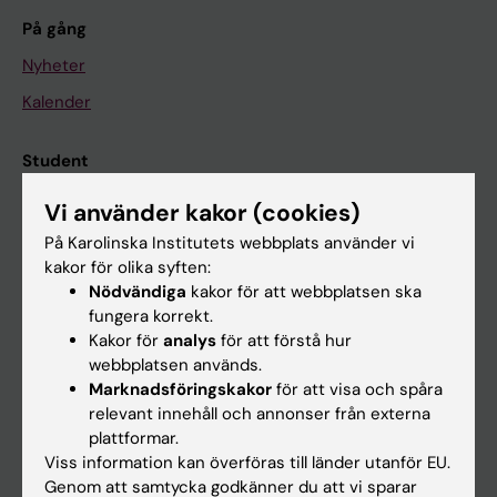
På gång
Nyheter
Kalender
Student
Ladok
Vi använder kakor (cookies)
Canvas
På Karolinska Institutets webbplats använder vi
kakor för olika syften:
Schema
Nödvändiga
kakor för att webbplatsen ska
Studentmejlen
fungera korrekt.
Kakor för
analys
för att förstå hur
Kurs- och programwebbar
webbplatsen används.
Student på KI
Marknadsföringskakor
för att visa och spåra
relevant innehåll och annonser från externa
plattformar.
Medarbetare
Viss information kan överföras till länder utanför EU.
Genom att samtycka godkänner du att vi sparar
Medarbetarportalen