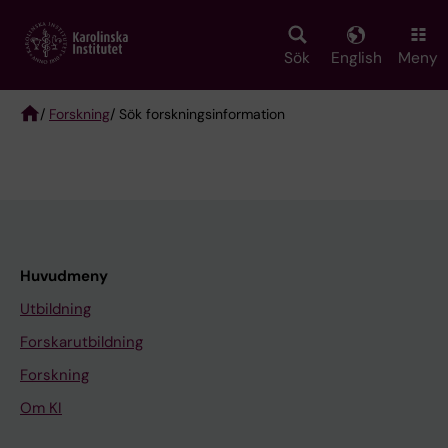
Skip
to
main
Sök
English
Meny
content
/
Forskning
/ Sök forskningsinformation
Breadcrumb
Huvudmeny
Utbildning
Forskarutbildning
Forskning
Om KI