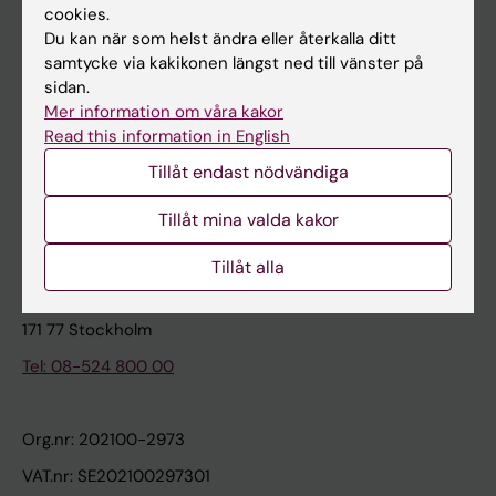
cookies.
Du kan när som helst ändra eller återkalla ditt
Kontakta och besök KI
samtycke via kakikonen längst ned till vänster på
sidan.
Universitetsbiblioteket
Mer information om våra kakor
Stöd forskning och utbildning
Read this information in English
Jobba på KI
Tillåt endast nödvändiga
Karolinska Institutet Innovation
Tillåt mina valda kakor
Kontakta presstjänsten
Tillåt alla
Karolinska Institutet
171 77 Stockholm
Tel: 08-524 800 00
Org.nr: 202100-2973
VAT.nr: SE202100297301