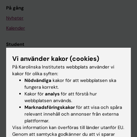
På gång
Nyheter
Kalender
Student
Ladok
Vi använder kakor (cookies)
Canvas
På Karolinska Institutets webbplats använder vi
kakor för olika syften:
Schema
Nödvändiga
kakor för att webbplatsen ska
Studentmejlen
fungera korrekt.
Kakor för
analys
för att förstå hur
Kurs- och programwebbar
webbplatsen används.
Student på KI
Marknadsföringskakor
för att visa och spåra
relevant innehåll och annonser från externa
plattformar.
Medarbetare
Viss information kan överföras till länder utanför EU.
Genom att samtycka godkänner du att vi sparar
Medarbetarportalen