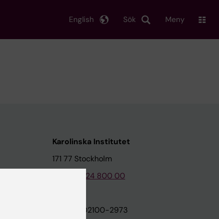
English
Sök
Meny
Karolinska Institutet
171 77 Stockholm
Tel: 08-524 800 00
on
Org.nr: 202100-2973