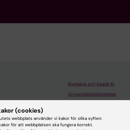
Kontakta och besök KI
Universitetsbiblioteket
Stöd forskning och utbildning
kakor (cookies)
Jobba på KI
tutets webbplats använder vi kakor för olika syften:
len
Karolinska Institutet Innovati
akor för att webbplatsen ska fungera korrekt.