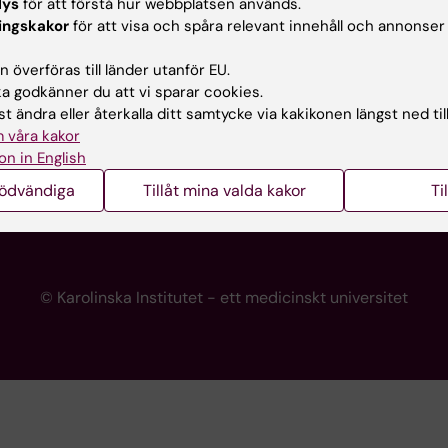
lys
för att förstå hur webbplatsen används.
programwebbar
Kontakta presstjänsten
ingskakor
för att visa och spåra relevant innehåll och annonser
KI
 överföras till länder utanför EU.
 godkänner du att vi sparar cookies.
t ändra eller återkalla ditt samtycke via kakikonen längst ned til
re
 våra kakor
portalen
on in English
nödvändiga
Tillåt mina valda kakor
Ti
© Karolinska Institutet - ett medicinskt universitet