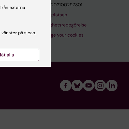
VAT.nr: SE202100297301
 från externa
Om webbplatsen
Tillgänglighetsredogörelse
l vänster på sidan.
Manage your cookies
llåt alla