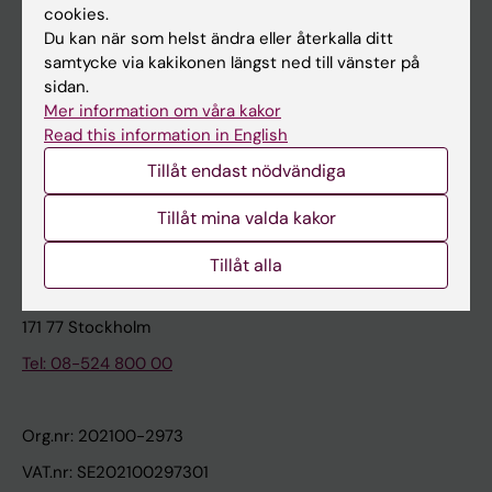
cookies.
Du kan när som helst ändra eller återkalla ditt
Kontakta och besök KI
samtycke via kakikonen längst ned till vänster på
sidan.
Universitetsbiblioteket
Mer information om våra kakor
Stöd forskning och utbildning
Read this information in English
Jobba på KI
Tillåt endast nödvändiga
Karolinska Institutet Innovation
Tillåt mina valda kakor
Kontakta presstjänsten
Tillåt alla
Karolinska Institutet
171 77 Stockholm
Tel: 08-524 800 00
Org.nr: 202100-2973
VAT.nr: SE202100297301