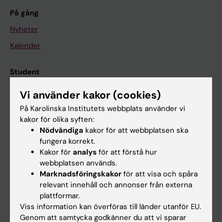
På gång
Nyheter
Kalender
Student
Ladok
Vi använder kakor (cookies)
Canvas
På Karolinska Institutets webbplats använder vi
kakor för olika syften:
Schema
Nödvändiga
kakor för att webbplatsen ska
Studentmejlen
fungera korrekt.
Kakor för
analys
för att förstå hur
Kurs- och programwebbar
webbplatsen används.
Student på KI
Marknadsföringskakor
för att visa och spåra
relevant innehåll och annonser från externa
plattformar.
Medarbetare
Viss information kan överföras till länder utanför EU.
Genom att samtycka godkänner du att vi sparar
Medarbetarportalen