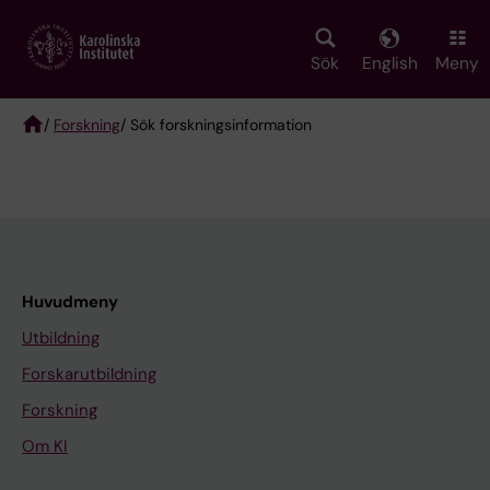
Skip
to
main
Sök
English
Meny
content
/
Forskning
/ Sök forskningsinformation
Breadcrumb
Huvudmeny
Utbildning
Forskarutbildning
Forskning
Om KI