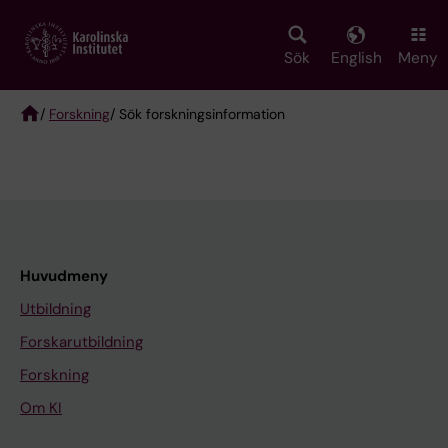
Skip
to
main
Sök
English
Meny
content
/
Forskning
/ Sök forskningsinformation
Breadcrumb
Huvudmeny
Utbildning
Forskarutbildning
Forskning
Om KI