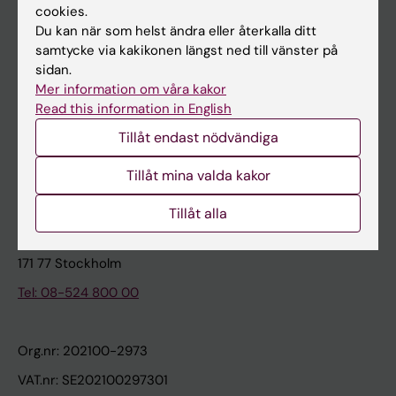
cookies.
Du kan när som helst ändra eller återkalla ditt
Kontakta och besök KI
samtycke via kakikonen längst ned till vänster på
sidan.
Universitetsbiblioteket
Mer information om våra kakor
Stöd forskning och utbildning
Read this information in English
Jobba på KI
Tillåt endast nödvändiga
Karolinska Institutet Innovation
Tillåt mina valda kakor
Kontakta presstjänsten
Tillåt alla
Karolinska Institutet
171 77 Stockholm
Tel: 08-524 800 00
Org.nr: 202100-2973
VAT.nr: SE202100297301