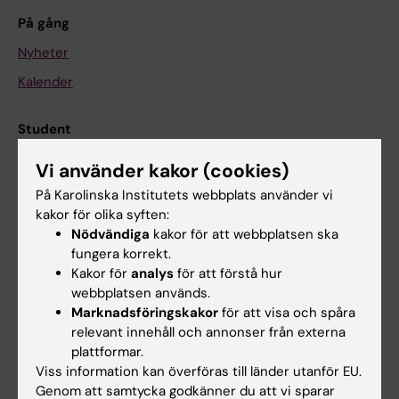
På gång
Nyheter
Kalender
Student
Ladok
Vi använder kakor (cookies)
Canvas
På Karolinska Institutets webbplats använder vi
kakor för olika syften:
Schema
Nödvändiga
kakor för att webbplatsen ska
Studentmejlen
fungera korrekt.
Kakor för
analys
för att förstå hur
Kurs- och programwebbar
webbplatsen används.
Student på KI
Marknadsföringskakor
för att visa och spåra
relevant innehåll och annonser från externa
plattformar.
Medarbetare
Viss information kan överföras till länder utanför EU.
Genom att samtycka godkänner du att vi sparar
Medarbetarportalen