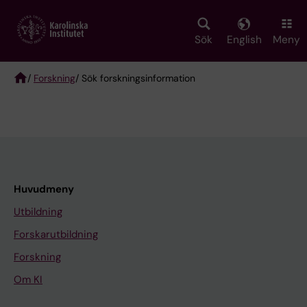
Skip
to
main
Sök
English
Meny
content
/
Forskning
/ Sök forskningsinformation
Breadcrumb
Huvudmeny
Utbildning
Forskarutbildning
Forskning
Om KI