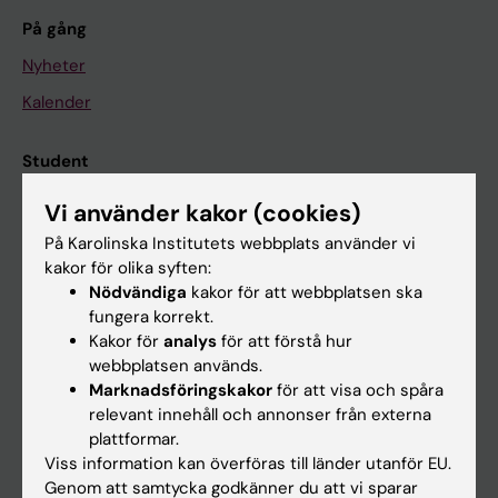
På gång
Nyheter
Kalender
Student
Ladok
Vi använder kakor (cookies)
Canvas
På Karolinska Institutets webbplats använder vi
kakor för olika syften:
Schema
Nödvändiga
kakor för att webbplatsen ska
Studentmejlen
fungera korrekt.
Kakor för
analys
för att förstå hur
Kurs- och programwebbar
webbplatsen används.
Student på KI
Marknadsföringskakor
för att visa och spåra
relevant innehåll och annonser från externa
plattformar.
Medarbetare
Viss information kan överföras till länder utanför EU.
Genom att samtycka godkänner du att vi sparar
Medarbetarportalen