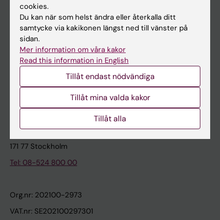
cookies.
Du kan när som helst ändra eller återkalla ditt
Kontakta och besök KI
samtycke via kakikonen längst ned till vänster på
sidan.
Universitetsbiblioteket
Mer information om våra kakor
Stöd forskning och utbildning
Read this information in English
Jobba på KI
Tillåt endast nödvändiga
Karolinska Institutet Innovation
Tillåt mina valda kakor
Kontakta presstjänsten
Tillåt alla
Karolinska Institutet
171 77 Stockholm
Tel: 08-524 800 00
Org.nr: 202100-2973
VAT.nr: SE202100297301