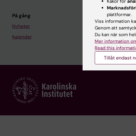
Kakor för
ana
Kurs- och 
Marknadsför
plattformar.
På gång
Student på 
Viss information kan
Nyheter
Genom att samtycka
Du kan när som hels
Kalender
Medarbeta
Mer information om
Medarbetar
Read this informati
Tillåt endast 