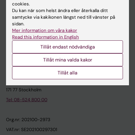
cookies.
Du kan när som helst ändra eller återkalla ditt
Kontakta och besök KI
samtycke via kakikonen längst ned till vänster på
sidan.
Universitetsbiblioteket
Mer information om våra kakor
Stöd forskning och utbildning
Read this information in English
Jobba på KI
Tillåt endast nödvändiga
Karolinska Institutet Innovation
Tillåt mina valda kakor
Kontakta presstjänsten
Tillåt alla
Karolinska Institutet
171 77 Stockholm
Tel: 08-524 800 00
Org.nr: 202100-2973
VAT.nr: SE202100297301