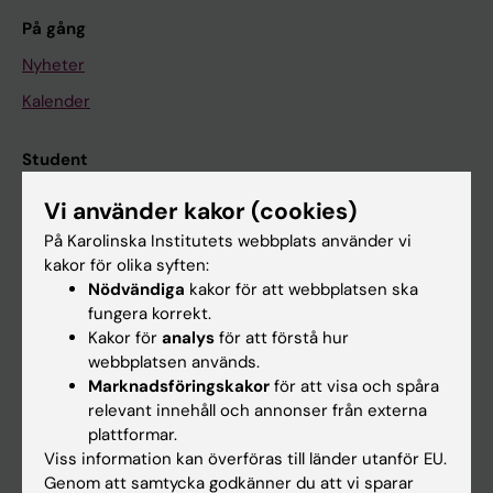
På gång
Nyheter
Kalender
Student
Ladok
Vi använder kakor (cookies)
Canvas
På Karolinska Institutets webbplats använder vi
kakor för olika syften:
Schema
Nödvändiga
kakor för att webbplatsen ska
Studentmejlen
fungera korrekt.
Kakor för
analys
för att förstå hur
Kurs- och programwebbar
webbplatsen används.
Student på KI
Marknadsföringskakor
för att visa och spåra
relevant innehåll och annonser från externa
plattformar.
Medarbetare
Viss information kan överföras till länder utanför EU.
Genom att samtycka godkänner du att vi sparar
Medarbetarportalen