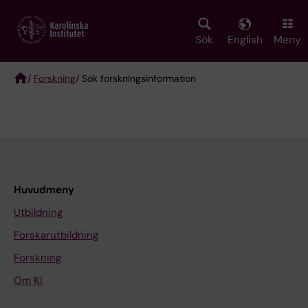
Skip
to
main
Sök
English
Meny
content
/
Forskning
/ Sök forskningsinformation
Breadcrumb
Huvudmeny
Utbildning
Forskarutbildning
Forskning
Om KI