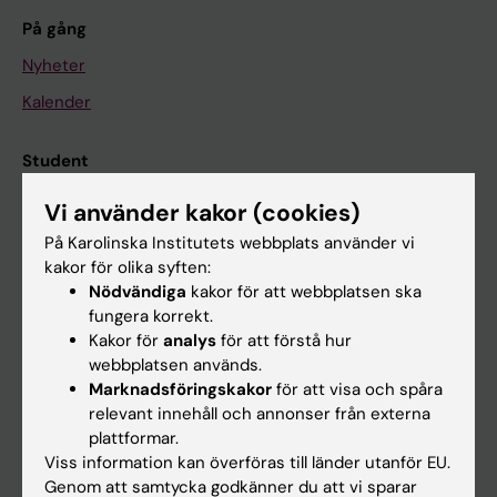
På gång
Nyheter
Kalender
Student
Ladok
Vi använder kakor (cookies)
Canvas
På Karolinska Institutets webbplats använder vi
kakor för olika syften:
Schema
Nödvändiga
kakor för att webbplatsen ska
Studentmejlen
fungera korrekt.
Kakor för
analys
för att förstå hur
Kurs- och programwebbar
webbplatsen används.
Student på KI
Marknadsföringskakor
för att visa och spåra
relevant innehåll och annonser från externa
plattformar.
Medarbetare
Viss information kan överföras till länder utanför EU.
Genom att samtycka godkänner du att vi sparar
Medarbetarportalen