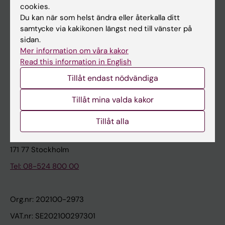
cookies.
Du kan när som helst ändra eller återkalla ditt
Kontakta och besök KI
samtycke via kakikonen längst ned till vänster på
sidan.
Universitetsbiblioteket
Mer information om våra kakor
Stöd forskning och utbildning
Read this information in English
Jobba på KI
Tillåt endast nödvändiga
Karolinska Institutet Innovation
Tillåt mina valda kakor
Kontakta presstjänsten
Tillåt alla
Karolinska Institutet
171 77 Stockholm
Tel: 08-524 800 00
Org.nr: 202100-2973
VAT.nr: SE202100297301