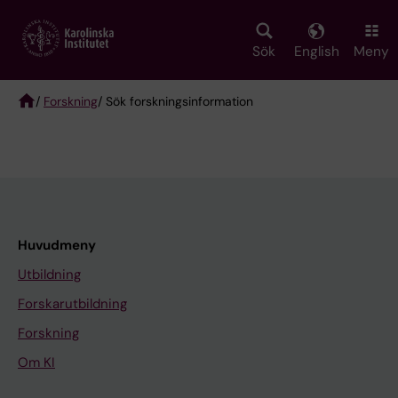
Skip
to
main
Sök
English
Meny
content
/
Forskning
/ Sök forskningsinformation
Breadcrumb
Huvudmeny
Utbildning
Forskarutbildning
Forskning
Om KI