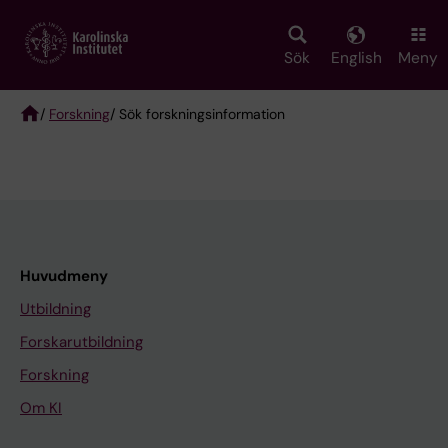
Skip
to
main
Sök
English
Meny
content
/
Forskning
/ Sök forskningsinformation
Breadcrumb
Huvudmeny
Utbildning
Forskarutbildning
Forskning
Om KI