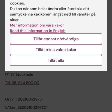
cookies.
Du kan när som helst ändra eller återkalla ditt
Kontakta och besök KI
samtycke via kakikonen längst ned till vänster på
sidan.
Universitetsbiblioteket
Mer information om våra kakor
Stöd forskning och utbildning
Read this information in English
Jobba på KI
Tillåt endast nödvändiga
Karolinska Institutet Innovation
Tillåt mina valda kakor
Kontakta presstjänsten
Tillåt alla
Karolinska Institutet
171 77 Stockholm
Tel: 08-524 800 00
Org.nr: 202100-2973
VAT.nr: SE202100297301