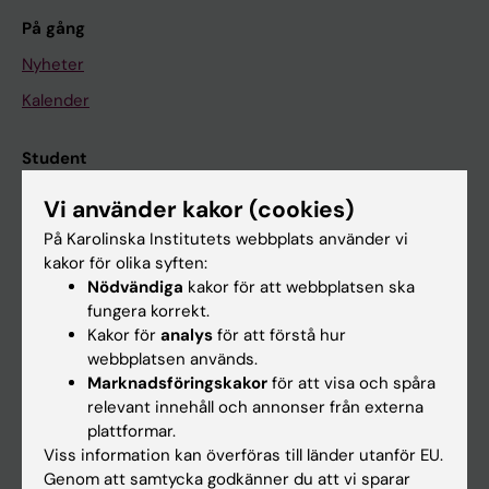
På gång
Nyheter
Kalender
Student
Ladok
Vi använder kakor (cookies)
Canvas
På Karolinska Institutets webbplats använder vi
kakor för olika syften:
Schema
Nödvändiga
kakor för att webbplatsen ska
Studentmejlen
fungera korrekt.
Kakor för
analys
för att förstå hur
Kurs- och programwebbar
webbplatsen används.
Student på KI
Marknadsföringskakor
för att visa och spåra
relevant innehåll och annonser från externa
plattformar.
Medarbetare
Viss information kan överföras till länder utanför EU.
Genom att samtycka godkänner du att vi sparar
Medarbetarportalen