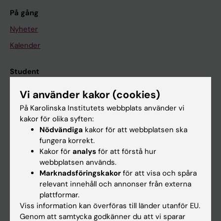
På gång
Nyheter
Kalender
Student
Ladok
Vi använder kakor (cookies)
Canvas
På Karolinska Institutets webbplats använder vi
kakor för olika syften:
Schema
Nödvändiga
kakor för att webbplatsen ska
Studentmejlen
fungera korrekt.
Kakor för
analys
för att förstå hur
Kurs- och programwebbar
webbplatsen används.
Student på KI
Marknadsföringskakor
för att visa och spåra
relevant innehåll och annonser från externa
plattformar.
Medarbetare
Viss information kan överföras till länder utanför EU.
Genom att samtycka godkänner du att vi sparar
Medarbetarportalen