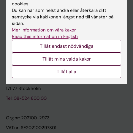
cookies.
Du kan när som helst ändra eller återkalla ditt
Kontakta och besök KI
samtycke via kakikonen längst ned till vänster på
sidan.
Universitetsbiblioteket
Mer information om våra kakor
Stöd forskning och utbildning
Read this information in English
Jobba på KI
Tillåt endast nödvändiga
Karolinska Institutet Innovation
Tillåt mina valda kakor
Kontakta presstjänsten
Tillåt alla
Karolinska Institutet
171 77 Stockholm
Tel: 08-524 800 00
Org.nr: 202100-2973
VAT.nr: SE202100297301