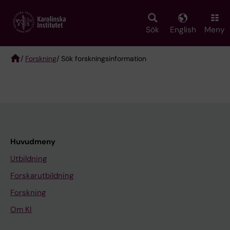
Skip
to
main
Sök
English
Meny
content
/
Forskning
/ Sök forskningsinformation
Breadcrumb
Huvudmeny
Utbildning
Forskarutbildning
Forskning
Om KI