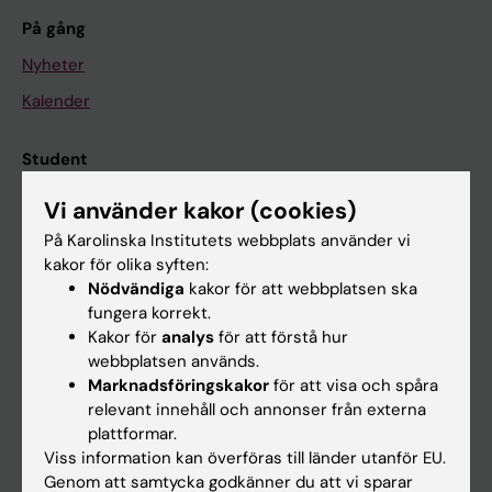
På gång
Nyheter
Kalender
Student
Ladok
Vi använder kakor (cookies)
Canvas
På Karolinska Institutets webbplats använder vi
kakor för olika syften:
Schema
Nödvändiga
kakor för att webbplatsen ska
Studentmejlen
fungera korrekt.
Kakor för
analys
för att förstå hur
Kurs- och programwebbar
webbplatsen används.
Student på KI
Marknadsföringskakor
för att visa och spåra
relevant innehåll och annonser från externa
plattformar.
Medarbetare
Viss information kan överföras till länder utanför EU.
Genom att samtycka godkänner du att vi sparar
Medarbetarportalen