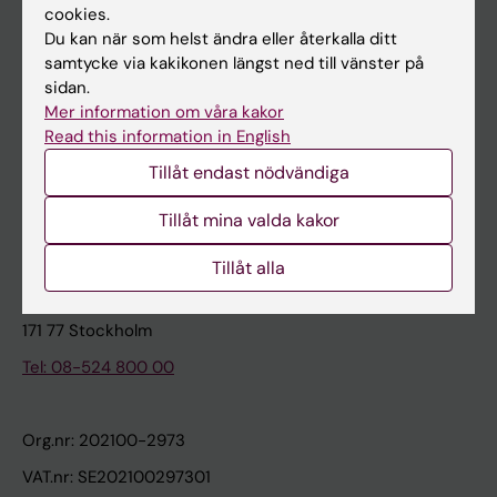
cookies.
Du kan när som helst ändra eller återkalla ditt
Kontakta och besök KI
samtycke via kakikonen längst ned till vänster på
sidan.
Universitetsbiblioteket
Mer information om våra kakor
Stöd forskning och utbildning
Read this information in English
Jobba på KI
Tillåt endast nödvändiga
Karolinska Institutet Innovation
Tillåt mina valda kakor
Kontakta presstjänsten
Tillåt alla
Karolinska Institutet
171 77 Stockholm
Tel: 08-524 800 00
Org.nr: 202100-2973
VAT.nr: SE202100297301