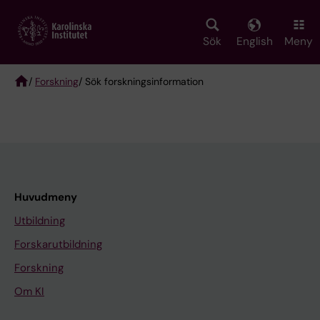
Skip
to
main
Sök
English
Meny
content
/
Forskning
/ Sök forskningsinformation
Breadcrumb
Huvudmeny
Utbildning
Forskarutbildning
Forskning
Om KI