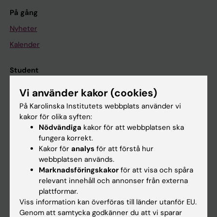
På gång
Nyheter
Kalender
Student
Ladok
Vi använder kakor (cookies)
Canvas
På Karolinska Institutets webbplats använder vi
kakor för olika syften:
Schema
Nödvändiga
kakor för att webbplatsen ska
Studentmejlen
fungera korrekt.
Kakor för
analys
för att förstå hur
Kurs- och programwebbar
webbplatsen används.
Student på KI
Marknadsföringskakor
för att visa och spåra
relevant innehåll och annonser från externa
plattformar.
Medarbetare
Viss information kan överföras till länder utanför EU.
Genom att samtycka godkänner du att vi sparar
Medarbetarportalen