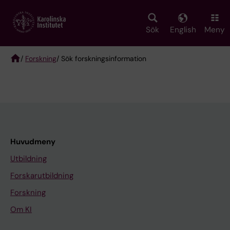
Skip
to
main
Sök
English
Meny
content
/
Forskning
/ Sök forskningsinformation
Breadcrumb
Huvudmeny
Utbildning
Forskarutbildning
Forskning
Om KI