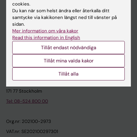
cookies.
Du kan när som helst ändra eller återkalla ditt
Kontakta och besök KI
samtycke via kakikonen längst ned till vänster på
sidan.
Universitetsbiblioteket
Mer information om våra kakor
Stöd forskning och utbildning
Read this information in English
Jobba på KI
Tillåt endast nödvändiga
Karolinska Institutet Innovation
Tillåt mina valda kakor
Kontakta presstjänsten
Tillåt alla
Karolinska Institutet
171 77 Stockholm
Tel: 08-524 800 00
Org.nr: 202100-2973
VAT.nr: SE202100297301