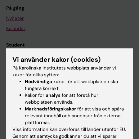
På gång
Nyheter
Kalender
Student
Ladok
Vi använder kakor (cookies)
Canvas
På Karolinska Institutets webbplats använder vi
kakor för olika syften:
Schema
Nödvändiga
kakor för att webbplatsen ska
Studentmejlen
fungera korrekt.
Kakor för
analys
för att förstå hur
Kurs- och programwebbar
webbplatsen används.
Student på KI
Marknadsföringskakor
för att visa och spåra
relevant innehåll och annonser från externa
plattformar.
Medarbetare
Viss information kan överföras till länder utanför EU.
Genom att samtycka godkänner du att vi sparar
Medarbetarportalen