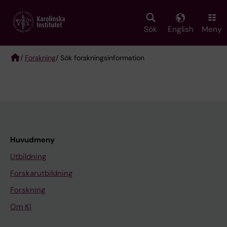
Skip
to
main
Sök
English
Meny
content
/
Forskning
/ Sök forskningsinformation
Breadcrumb
Huvudmeny
Utbildning
Forskarutbildning
Forskning
Om KI