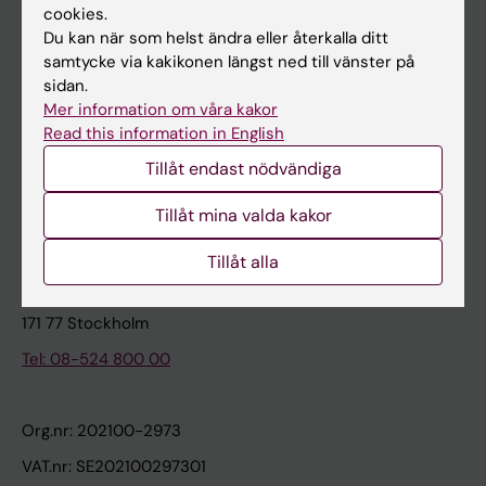
cookies.
Du kan när som helst ändra eller återkalla ditt
Kontakta och besök KI
samtycke via kakikonen längst ned till vänster på
sidan.
Universitetsbiblioteket
Mer information om våra kakor
Stöd forskning och utbildning
Read this information in English
Jobba på KI
Tillåt endast nödvändiga
Karolinska Institutet Innovation
Tillåt mina valda kakor
Kontakta presstjänsten
Tillåt alla
Karolinska Institutet
171 77 Stockholm
Tel: 08-524 800 00
Org.nr: 202100-2973
VAT.nr: SE202100297301