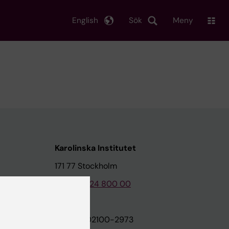
English
Sök
Meny
Karolinska Institutet
171 77 Stockholm
Tel: 08-524 800 00
on
Org.nr: 202100-2973