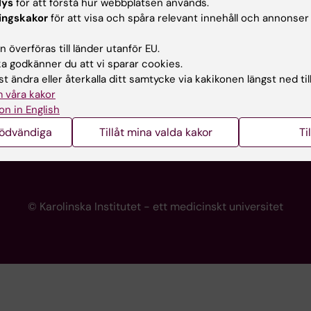
lys
för att förstå hur webbplatsen används.
programwebbar
Kontakta presstjänsten
ingskakor
för att visa och spåra relevant innehåll och annonser
KI
 överföras till länder utanför EU.
 godkänner du att vi sparar cookies.
t ändra eller återkalla ditt samtycke via kakikonen längst ned til
re
 våra kakor
portalen
on in English
nödvändiga
Tillåt mina valda kakor
Ti
© Karolinska Institutet - ett medicinskt universitet