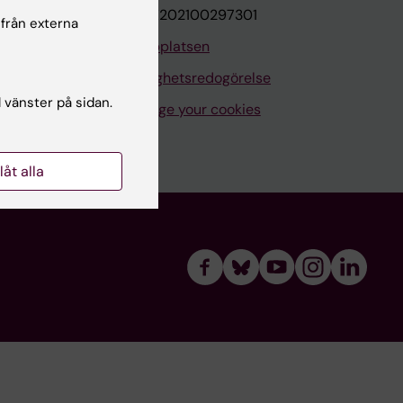
VAT.nr: SE202100297301
 från externa
Om webbplatsen
Tillgänglighetsredogörelse
l vänster på sidan.
Manage your cookies
llåt alla