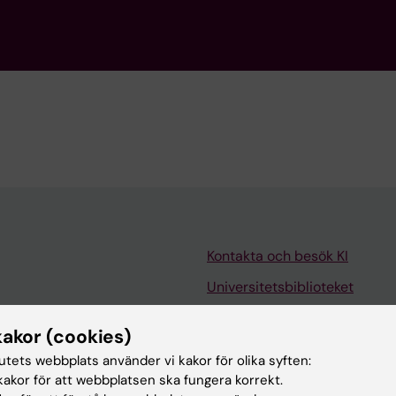
Kontakta och besök KI
Universitetsbiblioteket
Stöd forskning och utbildning
kakor (cookies)
Jobba på KI
tutets webbplats använder vi kakor för olika syften:
len
Karolinska Institutet Innovati
akor för att webbplatsen ska fungera korrekt.