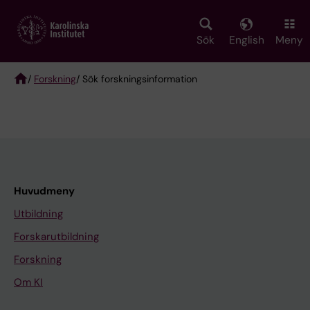
Skip
to
main
Sök
English
Meny
content
/
Forskning
/ Sök forskningsinformation
Breadcrumb
Huvudmeny
Utbildning
Forskarutbildning
Forskning
Om KI