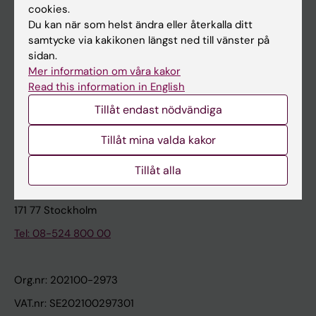
cookies.
Du kan när som helst ändra eller återkalla ditt
Kontakta och besök KI
samtycke via kakikonen längst ned till vänster på
sidan.
Universitetsbiblioteket
Mer information om våra kakor
Stöd forskning och utbildning
Read this information in English
Jobba på KI
Tillåt endast nödvändiga
Karolinska Institutet Innovation
Tillåt mina valda kakor
Kontakta presstjänsten
Tillåt alla
Karolinska Institutet
171 77 Stockholm
Tel: 08-524 800 00
Org.nr: 202100-2973
VAT.nr: SE202100297301