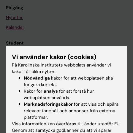
På gång
Nyheter
Kalender
Student
Ladok
Vi använder kakor (cookies)
Canvas
På Karolinska Institutets webbplats använder vi
kakor för olika syften:
Schema
Nödvändiga
kakor för att webbplatsen ska
Studentmejlen
fungera korrekt.
Kakor för
analys
för att förstå hur
Kurs- och programwebbar
webbplatsen används.
Student på KI
Marknadsföringskakor
för att visa och spåra
relevant innehåll och annonser från externa
plattformar.
Medarbetare
Viss information kan överföras till länder utanför EU.
Genom att samtycka godkänner du att vi sparar
Medarbetarportalen