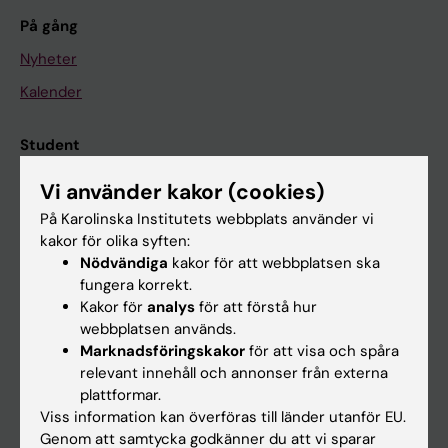
På gång
Nyheter
Kalender
Student
Ladok
Vi använder kakor (cookies)
Canvas
På Karolinska Institutets webbplats använder vi
kakor för olika syften:
Schema
Nödvändiga
kakor för att webbplatsen ska
Studentmejlen
fungera korrekt.
Kakor för
analys
för att förstå hur
Kurs- och programwebbar
webbplatsen används.
Student på KI
Marknadsföringskakor
för att visa och spåra
relevant innehåll och annonser från externa
plattformar.
Medarbetare
Viss information kan överföras till länder utanför EU.
Genom att samtycka godkänner du att vi sparar
Medarbetarportalen