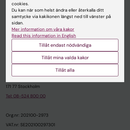
cookies.
Du kan när som helst ändra eller återkalla ditt
Kontakta och besök KI
samtycke via kakikonen längst ned till vänster på
sidan.
Universitetsbiblioteket
Mer information om våra kakor
Stöd forskning och utbildning
Read this information in English
Jobba på KI
Tillåt endast nödvändiga
Karolinska Institutet Innovation
Tillåt mina valda kakor
Kontakta presstjänsten
Tillåt alla
Karolinska Institutet
171 77 Stockholm
Tel: 08-524 800 00
Org.nr: 202100-2973
VAT.nr: SE202100297301