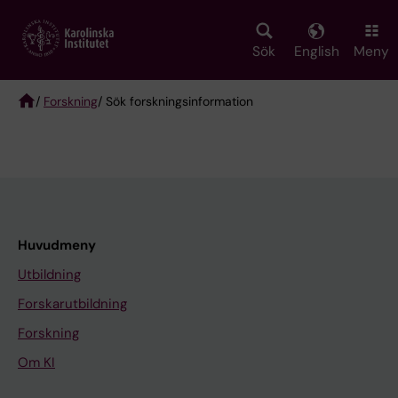
Skip
to
main
Sök
English
Meny
content
/
Forskning
/ Sök forskningsinformation
Breadcrumb
Huvudmeny
Utbildning
Forskarutbildning
Forskning
Om KI