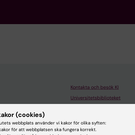
Kontakta och besök KI
Universitetsbiblioteket
Stöd forskning och utbildning
kakor (cookies)
Jobba på KI
tutets webbplats använder vi kakor för olika syften:
len
Karolinska Institutet Innovati
akor för att webbplatsen ska fungera korrekt.