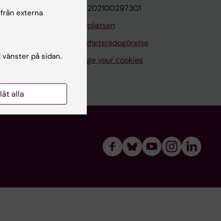
VAT.nr: SE202100297301
 från externa
Om webbplatsen
Tillgänglighetsredogörelse
l vänster på sidan.
Manage your cookies
llåt alla