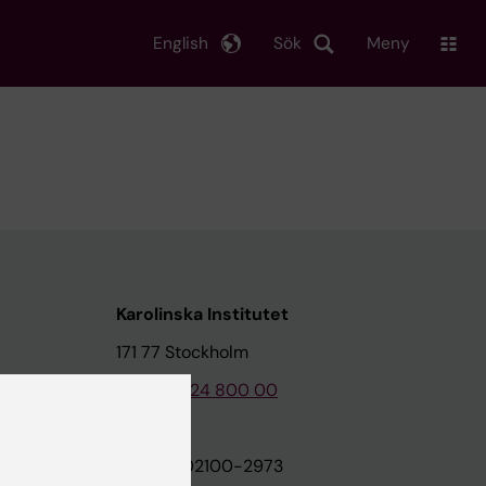
English
Sök
Meny
Karolinska Institutet
171 77 Stockholm
Tel: 08-524 800 00
on
Org.nr: 202100-2973