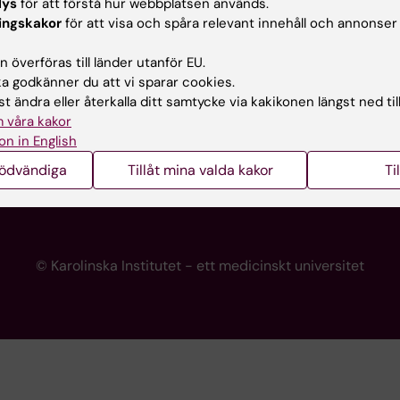
lys
för att förstå hur webbplatsen används.
programwebbar
Kontakta presstjänsten
ingskakor
för att visa och spåra relevant innehåll och annonser
KI
 överföras till länder utanför EU.
 godkänner du att vi sparar cookies.
t ändra eller återkalla ditt samtycke via kakikonen längst ned til
re
 våra kakor
portalen
on in English
nödvändiga
Tillåt mina valda kakor
Ti
© Karolinska Institutet - ett medicinskt universitet