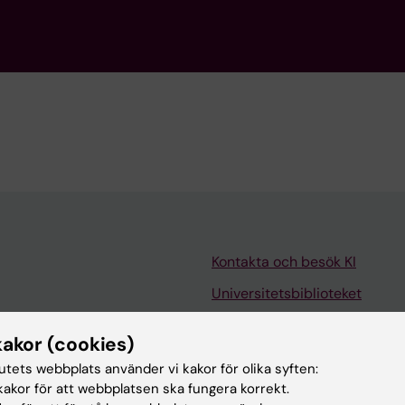
Kontakta och besök KI
Universitetsbiblioteket
Stöd forskning och utbildning
kakor (cookies)
Jobba på KI
tutets webbplats använder vi kakor för olika syften:
len
Karolinska Institutet Innovati
akor för att webbplatsen ska fungera korrekt.