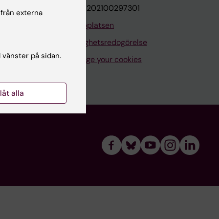
VAT.nr: SE202100297301
 från externa
Om webbplatsen
Tillgänglighetsredogörelse
l vänster på sidan.
Manage your cookies
llåt alla