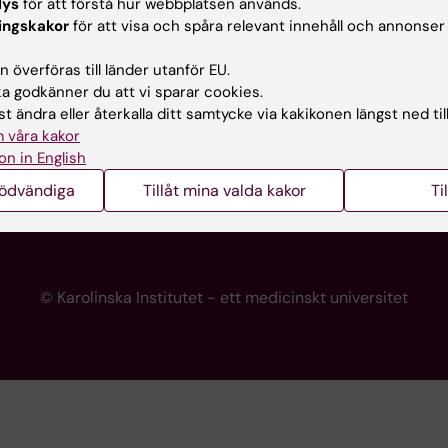
lys
för att förstå hur webbplatsen används.
programwebbar
Kontakta presstjänsten
ingskakor
för att visa och spåra relevant innehåll och annonser
KI
 överföras till länder utanför EU.
 godkänner du att vi sparar cookies.
t ändra eller återkalla ditt samtycke via kakikonen längst ned til
re
 våra kakor
portalen
on in English
nödvändiga
Tillåt mina valda kakor
Ti
© Karolinska Institutet - ett medicinskt universitet