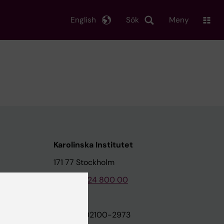
English
Sök
Meny
Karolinska Institutet
171 77 Stockholm
Tel: 08-524 800 00
on
Org.nr: 202100-2973