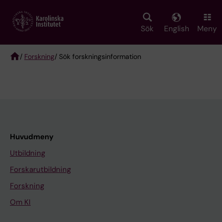
Skip
to
main
Sök
English
Meny
content
/
Forskning
/ Sök forskningsinformation
Breadcrumb
Huvudmeny
Utbildning
Forskarutbildning
Forskning
Om KI