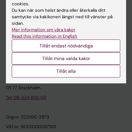
cookies.
Du kan när som helst ändra eller återkalla ditt
Kontakta och besök KI
samtycke via kakikonen längst ned till vänster på
sidan.
Universitetsbiblioteket
Mer information om våra kakor
Stöd forskning och utbildning
Read this information in English
Jobba på KI
Tillåt endast nödvändiga
Karolinska Institutet Innovation
Tillåt mina valda kakor
Kontakta presstjänsten
Tillåt alla
Karolinska Institutet
171 77 Stockholm
Tel: 08-524 800 00
Org.nr: 202100-2973
VAT.nr: SE202100297301