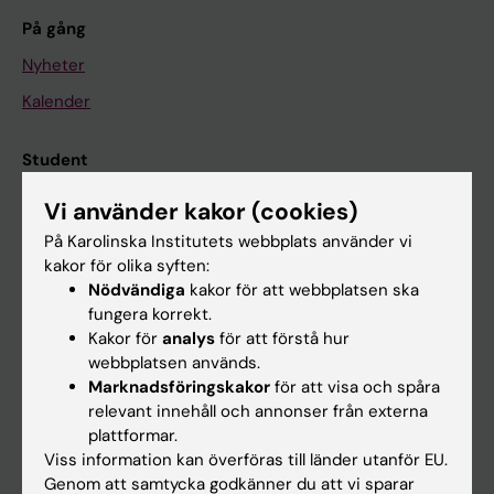
På gång
Nyheter
Kalender
Student
Ladok
Vi använder kakor (cookies)
Canvas
På Karolinska Institutets webbplats använder vi
kakor för olika syften:
Schema
Nödvändiga
kakor för att webbplatsen ska
Studentmejlen
fungera korrekt.
Kakor för
analys
för att förstå hur
Kurs- och programwebbar
webbplatsen används.
Student på KI
Marknadsföringskakor
för att visa och spåra
relevant innehåll och annonser från externa
plattformar.
Medarbetare
Viss information kan överföras till länder utanför EU.
Genom att samtycka godkänner du att vi sparar
Medarbetarportalen