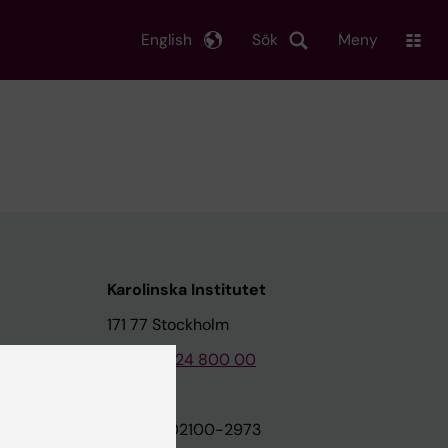
English
Sök
Meny
Karolinska Institutet
171 77 Stockholm
Tel: 08-524 800 00
on
Org.nr: 202100-2973