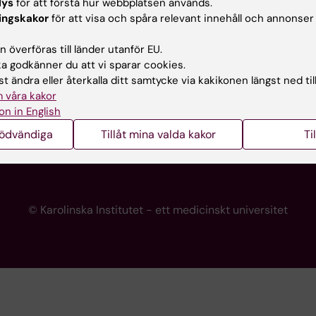
lys
för att förstå hur webbplatsen används.
programwebbar
Kontakta presstjänsten
ingskakor
för att visa och spåra relevant innehåll och annonser
KI
 överföras till länder utanför EU.
 godkänner du att vi sparar cookies.
t ändra eller återkalla ditt samtycke via kakikonen längst ned til
re
 våra kakor
portalen
on in English
nödvändiga
Tillåt mina valda kakor
Ti
© Karolinska Institutet - ett medicinskt universitet