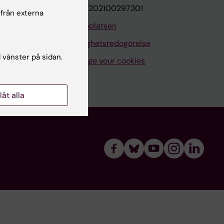
VAT.nr: SE202100297301
 från externa
Om webbplatsen
Tillgänglighetsredogörelse
l vänster på sidan.
Manage your cookies
llåt alla