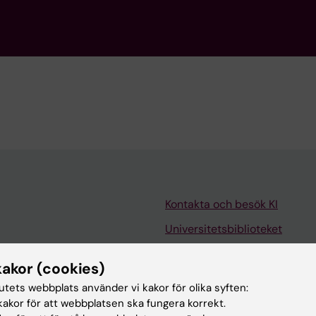
Kontakta och besök KI
Universitetsbiblioteket
Stöd forskning och utbildning
kakor (cookies)
Jobba på KI
tutets webbplats använder vi kakor för olika syften:
len
Karolinska Institutet Innovati
akor för att webbplatsen ska fungera korrekt.