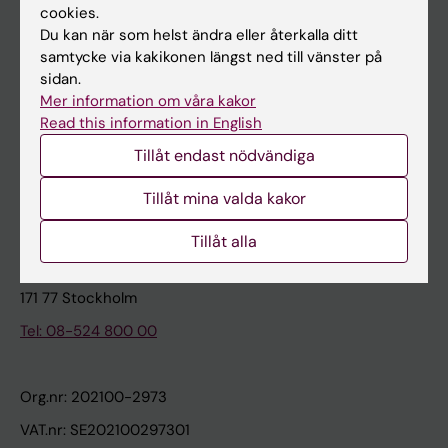
cookies.
Du kan när som helst ändra eller återkalla ditt
Kontakta och besök KI
samtycke via kakikonen längst ned till vänster på
sidan.
Universitetsbiblioteket
Mer information om våra kakor
Stöd forskning och utbildning
Read this information in English
Jobba på KI
Tillåt endast nödvändiga
Karolinska Institutet Innovation
Tillåt mina valda kakor
Kontakta presstjänsten
Tillåt alla
Karolinska Institutet
171 77 Stockholm
Tel: 08-524 800 00
Org.nr: 202100-2973
VAT.nr: SE202100297301