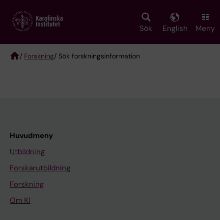
Skip
to
main
Sök
English
Meny
content
/
Forskning
/ Sök forskningsinformation
Breadcrumb
Huvudmeny
Utbildning
Forskarutbildning
Forskning
Om KI