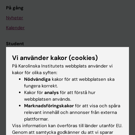
På gång
Nyheter
Kalender
Student
Ladok
Vi använder kakor (cookies)
Canvas
På Karolinska Institutets webbplats använder vi
kakor för olika syften:
Schema
Nödvändiga
kakor för att webbplatsen ska
Studentmejlen
fungera korrekt.
Kakor för
analys
för att förstå hur
Kurs- och programwebbar
webbplatsen används.
Student på KI
Marknadsföringskakor
för att visa och spåra
relevant innehåll och annonser från externa
plattformar.
Medarbetare
Viss information kan överföras till länder utanför EU.
Genom att samtycka godkänner du att vi sparar
Medarbetarportalen