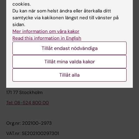
cookies.
Du kan när som helst ändra eller återkalla ditt
Kontakta och besök KI
samtycke via kakikonen längst ned till vänster på
sidan.
Universitetsbiblioteket
Mer information om våra kakor
Stöd forskning och utbildning
Read this information in English
Jobba på KI
Tillåt endast nödvändiga
Karolinska Institutet Innovation
Tillåt mina valda kakor
Kontakta presstjänsten
Tillåt alla
Karolinska Institutet
171 77 Stockholm
Tel: 08-524 800 00
Org.nr: 202100-2973
VAT.nr: SE202100297301