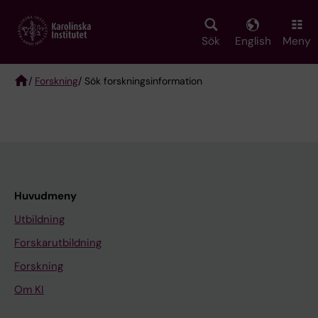
Skip
to
main
Sök
English
Meny
content
/
Forskning
/ Sök forskningsinformation
Breadcrumb
Huvudmeny
Utbildning
Forskarutbildning
Forskning
Om KI