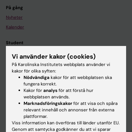
På gång
Nyheter
Kalender
Student
Ladok
Vi använder kakor (cookies)
Canvas
På Karolinska Institutets webbplats använder vi
kakor för olika syften:
Schema
Nödvändiga
kakor för att webbplatsen ska
Studentmejlen
fungera korrekt.
Kakor för
analys
för att förstå hur
Kurs- och programwebbar
webbplatsen används.
Student på KI
Marknadsföringskakor
för att visa och spåra
relevant innehåll och annonser från externa
plattformar.
Medarbetare
Viss information kan överföras till länder utanför EU.
Genom att samtycka godkänner du att vi sparar
Medarbetarportalen