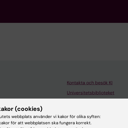
Kontakta och besök KI
Universitetsbiblioteket
Stöd forskning och utbildning
kakor (cookies)
Jobba på KI
tutets webbplats använder vi kakor för olika syften:
len
Karolinska Institutet Innovati
akor för att webbplatsen ska fungera korrekt.