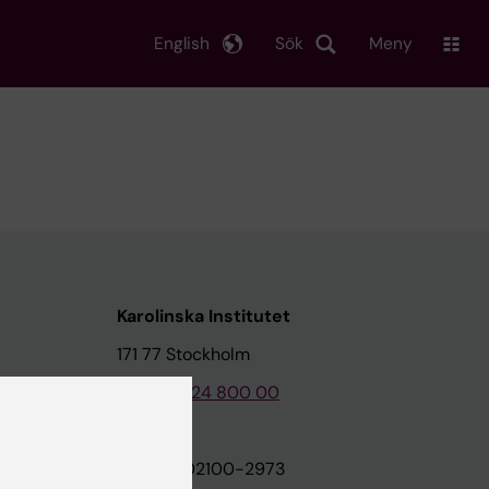
English
Sök
Meny
Karolinska Institutet
171 77 Stockholm
Tel: 08-524 800 00
on
Org.nr: 202100-2973