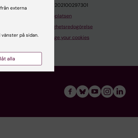
VAT.nr: SE202100297301
 från externa
Om webbplatsen
Tillgänglighetsredogörelse
l vänster på sidan.
Manage your cookies
llåt alla