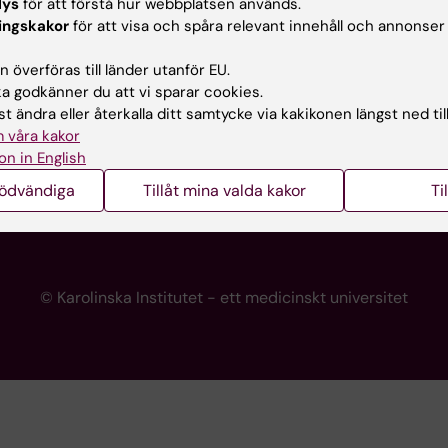
lys
för att förstå hur webbplatsen används.
programwebbar
Kontakta presstjänsten
ingskakor
för att visa och spåra relevant innehåll och annonser
KI
 överföras till länder utanför EU.
 godkänner du att vi sparar cookies.
t ändra eller återkalla ditt samtycke via kakikonen längst ned til
re
 våra kakor
portalen
on in English
nödvändiga
Tillåt mina valda kakor
Ti
© Karolinska Institutet - ett medicinskt universitet