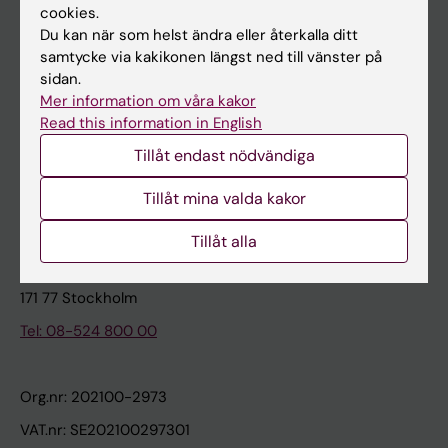
cookies.
Du kan när som helst ändra eller återkalla ditt
Kontakta och besök KI
samtycke via kakikonen längst ned till vänster på
sidan.
Universitetsbiblioteket
Mer information om våra kakor
Stöd forskning och utbildning
Read this information in English
Jobba på KI
Tillåt endast nödvändiga
Karolinska Institutet Innovation
Tillåt mina valda kakor
Kontakta presstjänsten
Tillåt alla
Karolinska Institutet
171 77 Stockholm
Tel: 08-524 800 00
Org.nr: 202100-2973
VAT.nr: SE202100297301