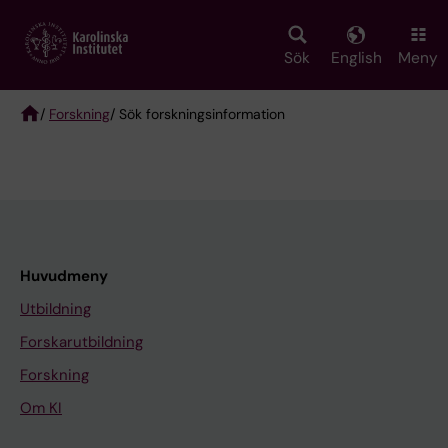
Skip
to
main
Sök
English
Meny
content
/
Forskning
/ Sök forskningsinformation
Breadcrumb
Huvudmeny
Utbildning
Forskarutbildning
Forskning
Om KI