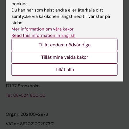
cookies.
Du kan när som helst ändra eller återkalla ditt
Kontakta och besök KI
samtycke via kakikonen längst ned till vänster på
sidan.
Universitetsbiblioteket
Mer information om våra kakor
Stöd forskning och utbildning
Read this information in English
Jobba på KI
Tillåt endast nödvändiga
Karolinska Institutet Innovation
Tillåt mina valda kakor
Kontakta presstjänsten
Tillåt alla
Karolinska Institutet
171 77 Stockholm
Tel: 08-524 800 00
Org.nr: 202100-2973
VAT.nr: SE202100297301