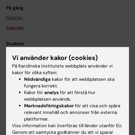
På gång
Nyheter
Kalender
Student
Ladok
Vi använder kakor (cookies)
Canvas
På Karolinska Institutets webbplats använder vi
kakor för olika syften:
Schema
Nödvändiga
kakor för att webbplatsen ska
Studentmejlen
fungera korrekt.
Kakor för
analys
för att förstå hur
Kurs- och programwebbar
webbplatsen används.
Student på KI
Marknadsföringskakor
för att visa och spåra
relevant innehåll och annonser från externa
plattformar.
Medarbetare
Viss information kan överföras till länder utanför EU.
Genom att samtycka godkänner du att vi sparar
Medarbetarportalen