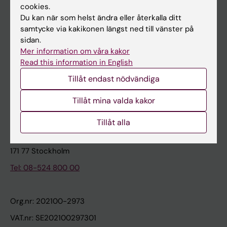
cookies.
Du kan när som helst ändra eller återkalla ditt
Kontakta och besök KI
samtycke via kakikonen längst ned till vänster på
sidan.
Universitetsbiblioteket
Mer information om våra kakor
Stöd forskning och utbildning
Read this information in English
Jobba på KI
Tillåt endast nödvändiga
Karolinska Institutet Innovation
Tillåt mina valda kakor
Kontakta presstjänsten
Tillåt alla
Karolinska Institutet
171 77 Stockholm
Tel: 08-524 800 00
Org.nr: 202100-2973
VAT.nr: SE202100297301