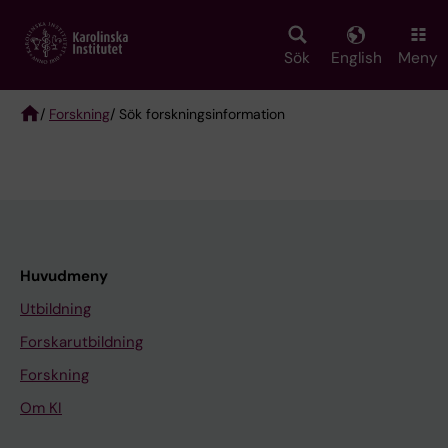
Skip
to
main
Sök
English
Meny
content
/
Forskning
/ Sök forskningsinformation
Breadcrumb
Huvudmeny
Utbildning
Forskarutbildning
Forskning
Om KI