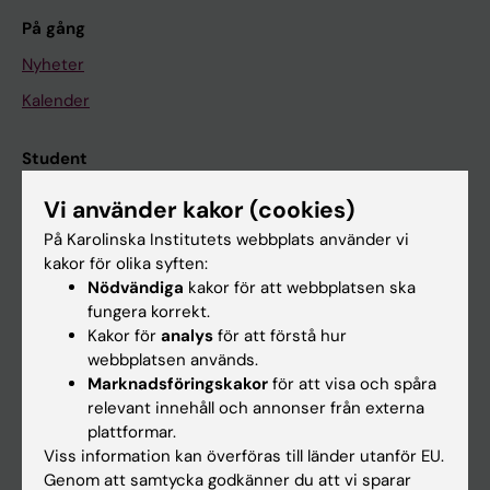
På gång
Nyheter
Kalender
Student
Ladok
Vi använder kakor (cookies)
Canvas
På Karolinska Institutets webbplats använder vi
kakor för olika syften:
Schema
Nödvändiga
kakor för att webbplatsen ska
Studentmejlen
fungera korrekt.
Kakor för
analys
för att förstå hur
Kurs- och programwebbar
webbplatsen används.
Student på KI
Marknadsföringskakor
för att visa och spåra
relevant innehåll och annonser från externa
plattformar.
Medarbetare
Viss information kan överföras till länder utanför EU.
Genom att samtycka godkänner du att vi sparar
Medarbetarportalen