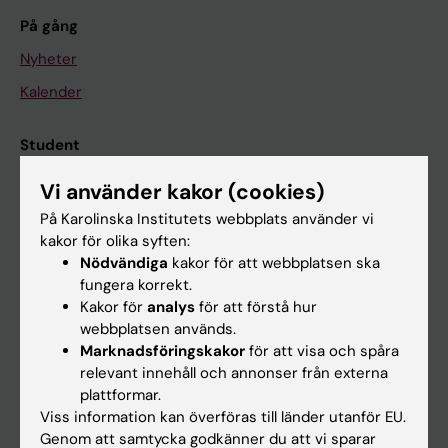
På gång
Nyheter
Kalender
Student
Ladok
Vi använder kakor (cookies)
Canvas
På Karolinska Institutets webbplats använder vi
kakor för olika syften:
Schema
Nödvändiga
kakor för att webbplatsen ska
Studentmejlen
fungera korrekt.
Kakor för
analys
för att förstå hur
Kurs- och programwebbar
webbplatsen används.
Student på KI
Marknadsföringskakor
för att visa och spåra
relevant innehåll och annonser från externa
plattformar.
Medarbetare
Viss information kan överföras till länder utanför EU.
Genom att samtycka godkänner du att vi sparar
Medarbetarportalen