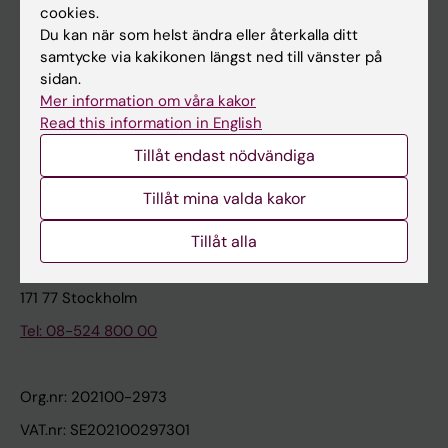
cookies.
Du kan när som helst ändra eller återkalla ditt
Kontakta och besök KI
samtycke via kakikonen längst ned till vänster på
sidan.
Universitetsbiblioteket
Mer information om våra kakor
Stöd forskning och utbildning
Read this information in English
Jobba på KI
Tillåt endast nödvändiga
Karolinska Institutet Innovation
Tillåt mina valda kakor
Kontakta presstjänsten
Tillåt alla
Karolinska Institutet
171 77 Stockholm
Tel: 08-524 800 00
Org.nr: 202100-2973
VAT.nr: SE202100297301