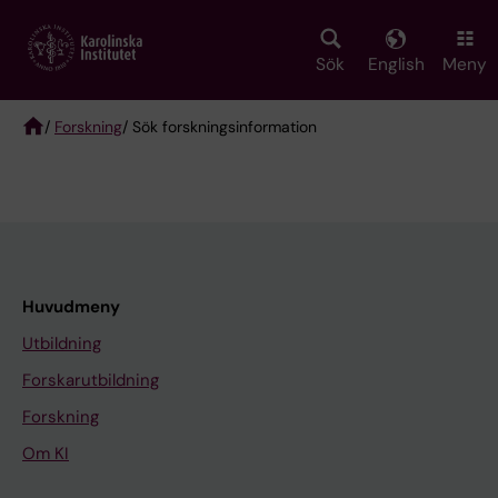
Skip
to
main
Sök
English
Meny
content
/
Forskning
/ Sök forskningsinformation
Breadcrumb
Huvudmeny
Utbildning
Forskarutbildning
Forskning
Om KI