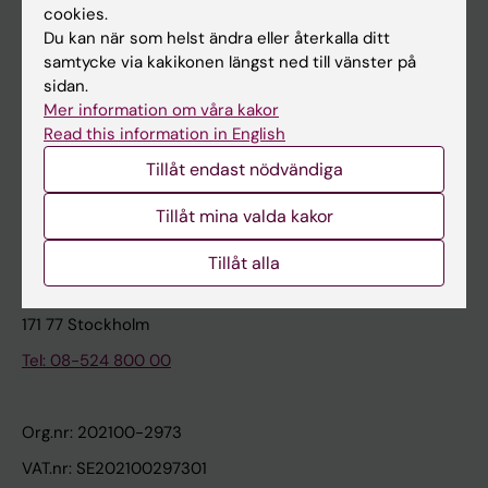
cookies.
Du kan när som helst ändra eller återkalla ditt
Kontakta och besök KI
samtycke via kakikonen längst ned till vänster på
sidan.
Universitetsbiblioteket
Mer information om våra kakor
Stöd forskning och utbildning
Read this information in English
Jobba på KI
Tillåt endast nödvändiga
Karolinska Institutet Innovation
Tillåt mina valda kakor
Kontakta presstjänsten
Tillåt alla
Karolinska Institutet
171 77 Stockholm
Tel: 08-524 800 00
Org.nr: 202100-2973
VAT.nr: SE202100297301