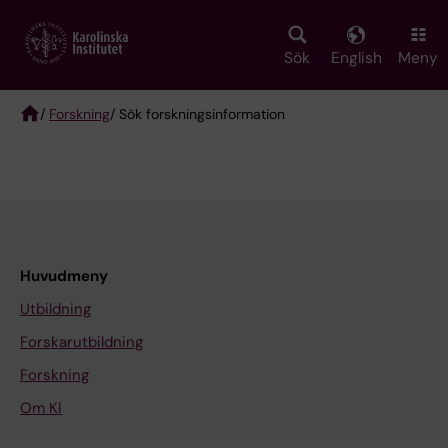
Skip
to
main
Sök
English
Meny
content
/
Forskning
/ Sök forskningsinformation
Breadcrumb
Huvudmeny
Utbildning
Forskarutbildning
Forskning
Om KI