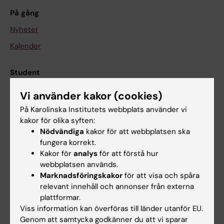
På gång
Nyheter
Kalender
Student
Ladok
Vi använder kakor (cookies)
Canvas
På Karolinska Institutets webbplats använder vi
kakor för olika syften:
Schema
Nödvändiga
kakor för att webbplatsen ska
Studentmejlen
fungera korrekt.
Kakor för
analys
för att förstå hur
Kurs- och programwebbar
webbplatsen används.
Student på KI
Marknadsföringskakor
för att visa och spåra
relevant innehåll och annonser från externa
plattformar.
Medarbetare
Viss information kan överföras till länder utanför EU.
Genom att samtycka godkänner du att vi sparar
Medarbetarportalen