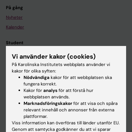
På gång
Nyheter
Kalender
Student
Ladok
Vi använder kakor (cookies)
Canvas
På Karolinska Institutets webbplats använder vi
kakor för olika syften:
Schema
Nödvändiga
kakor för att webbplatsen ska
Studentmejlen
fungera korrekt.
Kakor för
analys
för att förstå hur
Kurs- och programwebbar
webbplatsen används.
Student på KI
Marknadsföringskakor
för att visa och spåra
relevant innehåll och annonser från externa
plattformar.
Medarbetare
Viss information kan överföras till länder utanför EU.
Genom att samtycka godkänner du att vi sparar
Medarbetarportalen