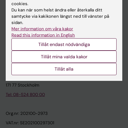
cookies.
Du kan när som helst ändra eller återkalla ditt
Kontakta och besök KI
samtycke via kakikonen längst ned till vänster på
sidan.
Universitetsbiblioteket
Mer information om våra kakor
Stöd forskning och utbildning
Read this information in English
Jobba på KI
Tillåt endast nödvändiga
Karolinska Institutet Innovation
Tillåt mina valda kakor
Kontakta presstjänsten
Tillåt alla
Karolinska Institutet
171 77 Stockholm
Tel: 08-524 800 00
Org.nr: 202100-2973
VAT.nr: SE202100297301