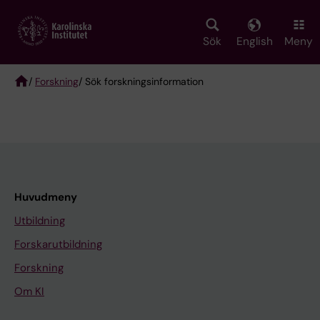
Skip
to
main
Sök
English
Meny
content
/
Forskning
/ Sök forskningsinformation
Breadcrumb
Huvudmeny
Utbildning
Forskarutbildning
Forskning
Om KI