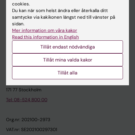
cookies.
Du kan när som helst ändra eller återkalla ditt
Kontakta och besök KI
samtycke via kakikonen längst ned till vänster på
sidan.
Universitetsbiblioteket
Mer information om våra kakor
Stöd forskning och utbildning
Read this information in English
Jobba på KI
Tillåt endast nödvändiga
Karolinska Institutet Innovation
Tillåt mina valda kakor
Kontakta presstjänsten
Tillåt alla
Karolinska Institutet
171 77 Stockholm
Tel: 08-524 800 00
Org.nr: 202100-2973
VAT.nr: SE202100297301