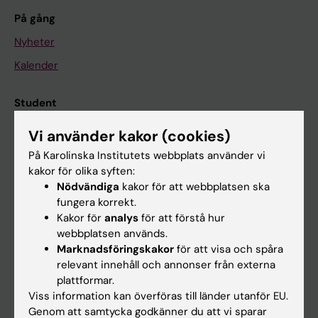
På gång
Nyheter
Kalender
Student
Ladok
Vi använder kakor (cookies)
Canvas
På Karolinska Institutets webbplats använder vi
kakor för olika syften:
Schema
Nödvändiga
kakor för att webbplatsen ska
Studentmejlen
fungera korrekt.
Kakor för
analys
för att förstå hur
Kurs- och programwebbar
webbplatsen används.
Student på KI
Marknadsföringskakor
för att visa och spåra
relevant innehåll och annonser från externa
plattformar.
Medarbetare
Viss information kan överföras till länder utanför EU.
Genom att samtycka godkänner du att vi sparar
Medarbetarportalen