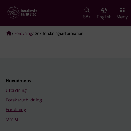
Skip
to
main
Sök
English
Meny
content
/
Forskning
/ Sök forskningsinformation
Breadcrumb
Huvudmeny
Utbildning
Forskarutbildning
Forskning
Om KI