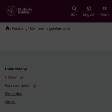
Skip
to
main
Sök
English
Meny
content
/
Forskning
/ Sök forskningsinformation
Breadcrumb
Huvudmeny
Utbildning
Forskarutbildning
Forskning
Om KI