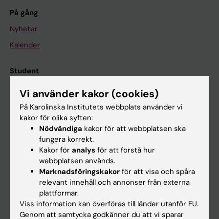
På gång
Nyheter
Kalender
Student
Ladok
Vi använder kakor (cookies)
Canvas
På Karolinska Institutets webbplats använder vi
kakor för olika syften:
Schema
Nödvändiga
kakor för att webbplatsen ska
Studentmejlen
fungera korrekt.
Kakor för
analys
för att förstå hur
Kurs- och programwebbar
webbplatsen används.
Student på KI
Marknadsföringskakor
för att visa och spåra
relevant innehåll och annonser från externa
plattformar.
Medarbetare
Viss information kan överföras till länder utanför EU.
Genom att samtycka godkänner du att vi sparar
Medarbetarportalen